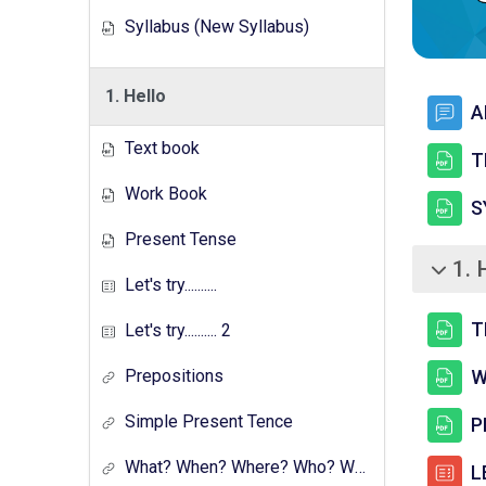
Syllabus (New Syllabus)
1. Hello
A
Text book
T
Work Book
S
Present Tense
1. 
சுருக்கு
Let's try..........
T
Let's try.......... 2
Prepositions
W
Simple Present Tence
P
What? When? Where? Who? Which? Why?
LE