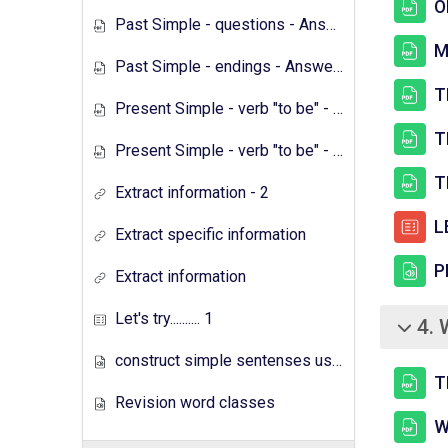
O
Past Simple - questions - Answers
M
Past Simple - endings - Answers
T
Present Simple - verb "to be" - Exercises
T
Present Simple - verb "to be" - Answers
T
Extract information - 2
LE
Extract specific information
P
Extract information
Let's try.......... 1
4. 
சுருக்கு
construct simple sentenses using has have
T
Revision word classes
W