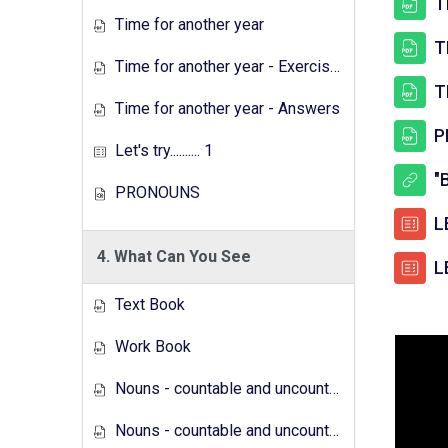
T
Time for another year
T
Time for another year - Exercises
T
Time for another year - Answers
P
Let's try.......... 1
"
PRONOUNS
LE
4. What Can You See
LE
Text Book
Work Book
Nouns - countable and uncountable - Answers
Nouns - countable and uncountable - Exercises