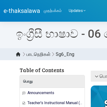
பிரதான உள்ளடக்கத்திற்கு செல்
e-thaksalawa
முதற்பக்கம்
Updates
ඉංග්‍රීසී භාෂාව - 06 
பாடநெறிகள்
Sg6_Eng
Table of Contents
Sect
பொ
சுருக்கு
பொது
Announcements
Teacher's Instructional Manual (New Syllabus)