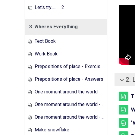
Let's try.......... 2
3. Wheres Everything
Text Book
Work Book
Prepositions of place - Exercises
2. 
Prepositions of place - Answers
சுருக்கு
One moment around the world
T
One moment around the world - Exercises
W
One moment around the world - Answers
"
Make snowflake