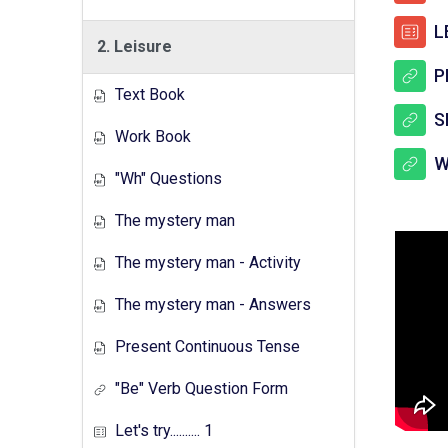
LE
2. Leisure
P
Text Book
S
Work Book
W
"Wh" Questions
The mystery man
The mystery man - Activity
The mystery man - Answers
Present Continuous Tense
"Be" Verb Question Form
Let's try.......... 1