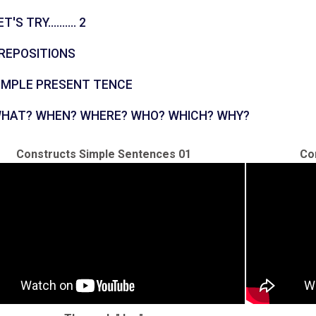
புதிர்
T'S TRY.......... 2
URL
REPOSITIONS
URL
IMPLE PRESENT TENCE
URL
HAT? WHEN? WHERE? WHO? WHICH? WHY?
Constructs Simple Sentences 01
Co