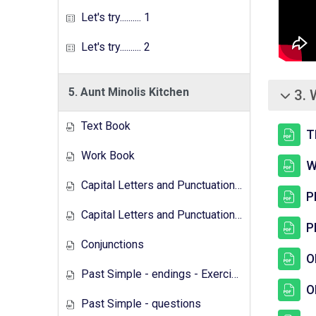
Let's try.......... 1
Let's try.......... 2
5. Aunt Minolis Kitchen
3. 
சுருக்கு
Text Book
T
Work Book
W
Capital Letters and Punctuation Marks
P
Capital Letters and Punctuation Marks - Activity
P
Conjunctions
O
Past Simple - endings - Exercises
O
Past Simple - questions