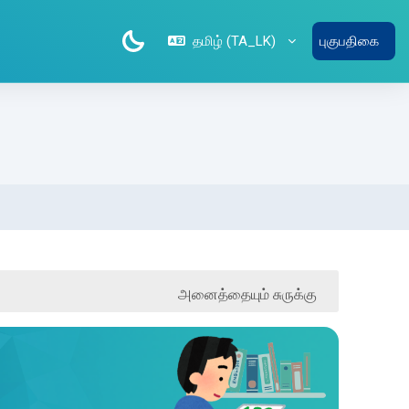
தமிழ் ‎(TA_LK)‎
புகுபதிகை
அனைத்தையும் சுருக்கு