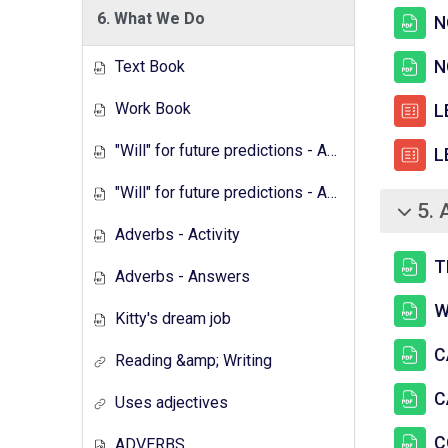
6. What We Do
N
N
Text Book
Work Book
LE
"Will" for future predictions - Activity
LE
"Will" for future predictions - Answers
5. 
சுருக்கு
Adverbs - Activity
T
Adverbs - Answers
W
Kitty's dream job
C
Reading &amp; Writing
C
Uses adjectives
C
ADVERBS