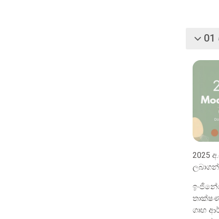
01
බිඳ වැට
2025 අ.
ලබාගන්
ඉංජිනේ
තාක්ෂණ
ගෘ
හ ආර්