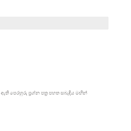
ති පෙරහුරු ප්‍රශ්න පත්‍ර පහත සබැඳිය මඟින්