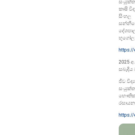
සංයුක්
කෘෂි විද්
සිංහල
සන්නිව
දේශපාලන
භූගෝල ව
https:/
2025 අ.
සබැඳිය
ජීව විද්‍
සංයුක්
භෞතික ව
රසායන ව
https:/