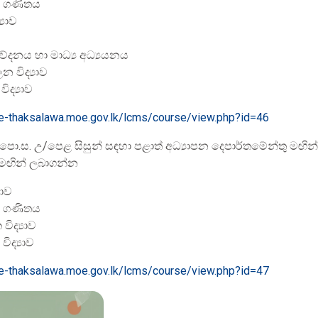
ත ගණිතය
‍යාව
ේදනය හා මාධ්‍ය අධ්‍යයනය
 විද්‍යාව
ිද්‍යාව
/e-thaksalawa.moe.gov.lk/lcms/course/view.php?id=46
පො.ස. උ/පෙළ සිසුන් සඳහා පළාත් අධ්‍යාපන දෙපාර්තමේන්තු මඟින් 
 මඟින් ලබාගන්න
යාව
ත ගණිතය
ිද්‍යාව
ිද්‍යාව
/e-thaksalawa.moe.gov.lk/lcms/course/view.php?id=47