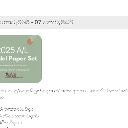
 නොවැම්බර් - 07 නොවැම්බර්
ීම
පො.ස. උ/පෙළ සිසුන් සඳහා අධ්‍යාපන අමාත්‍යාංශය මඟින් සකස් කර ඇ
න.
රු තාක්ෂණවේදය
වේදය සඳහා විද්‍යාව
ථික විද්‍යාව