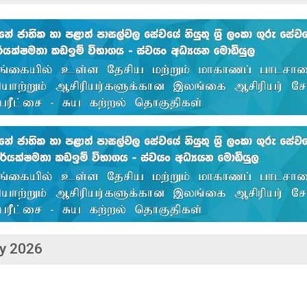
y 2026
ීම