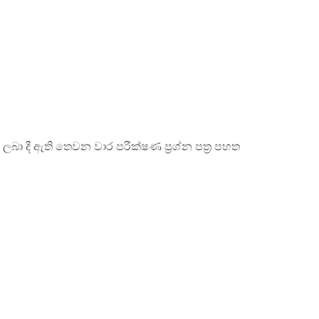
ලබා දී ඇති තෙවන වාර පරීක්ෂණ ප්‍රශ්න පත්‍ර පහත