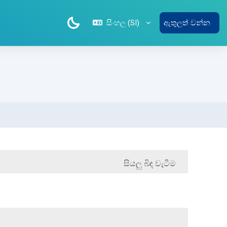
සිංහල ‎(SI)‎
ඇතුලත් වන්න
සියලු බිඳ වැටීම