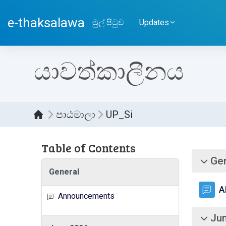
ප්‍රධාන අන්තර්ගතයට යන්න
e-thaksalawa
මුල් පිටුව
Updates
යාවත්කාලීනය
පාඨමාලා
UP_Si
Table of Contents
කොට
Gen
බිඳ වැට
General
A
Announcements
Ju
බිඳ වැට