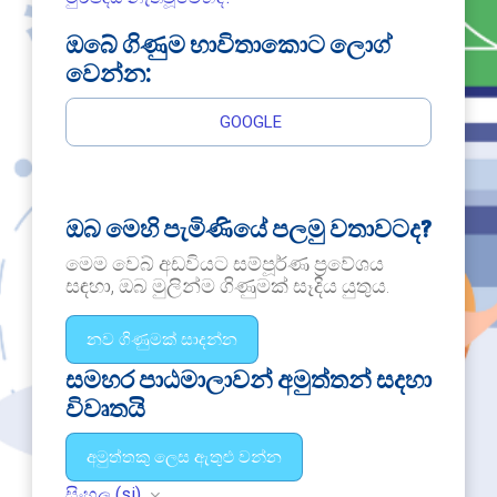
ඔබේ ගිණුම භාවිතාකොට ලොග්
වෙන්න:
GOOGLE
ඔබ මෙහි පැමිණියේ පලමු වතාවටද?
මෙම වෙබ් අඩවියට සම්පූර්ණ ප්‍රවේශය
සඳහා, ඔබ මුලින්ම ගිණුමක් සෑදිය යුතුය.
නව ගිණුමක් සාදන්න
සමහර පාඨමාලාවන් අමුත්තන් සදහා
විවෘතයි
අමුත්තකු ලෙස ඇතුළු වන්න
සිංහල ‎(si)‎