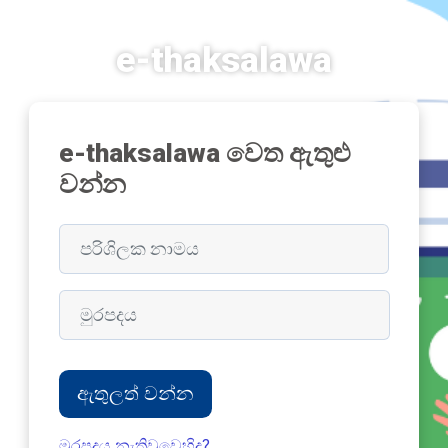
ප්‍රධාන අන්තර්ගතයට යන්න
e-thaksalawa
e-thaksalawa වෙත ඇතුළු
වන්න
පරිශිලක නාමය
නව ගිණුමක් සැකසීම මගහැරීමට
මුරපදය
ඇතුලත් වන්න
මුරපදය නැතිවූවෙහිද?