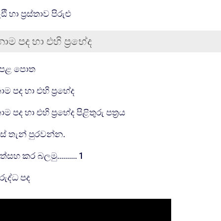
සම්පතක්
ඪී හා ප්‍රස්තාව පිරුළු
නාම පද හා එහි ප්‍රභේද
ීම
සම්පතක්
ෙළ පොත
සම්පතක්
ාම පද හා එහි ප්‍රභේද
සම්පතක්
ාම පද හා එහි ප්‍රභේද පිළිතුරු පත්‍රය
පැන විසදුම
ිස් තැන් පුරවන්න.
පැන විසදුම
ත්සහ කර බලමු.......... 1
යු ආර් එල්
ිරුද්ධ පද