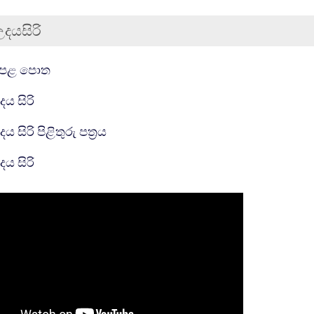
උදයසිරි
ීම
සම්පතක්
ෙළ පොත
සම්පතක්
දය සිරි
සම්පතක්
ය සිරි පිළිතුරු පත්‍රය
INTERACTIVE CONTENT
දය සිරි