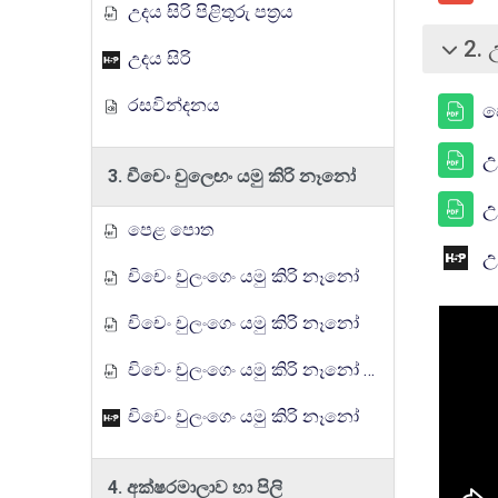
උදය සිරි පිළිතුරු පත්‍රය
2. 
බිඳ වැට
උදය සිරි
රසවින්දනය
ප
උ
3. චීචෙං චුල‌ෙඟං යමු කිරි නෑනෝ
උද
පෙළ පොත
උ
චිචෙං චුලංගෙං යමු කිරි නෑනෝ
චිචෙං චුලංගෙං යමු කිරි නෑනෝ
චිචෙං චුලංගෙං යමු කිරි නෑනෝ පිළිතුරු පත්‍රය
චිචෙං චුලංගෙං යමු කිරි නෑනෝ
4. අක්ෂරමාලාව හා පිලි