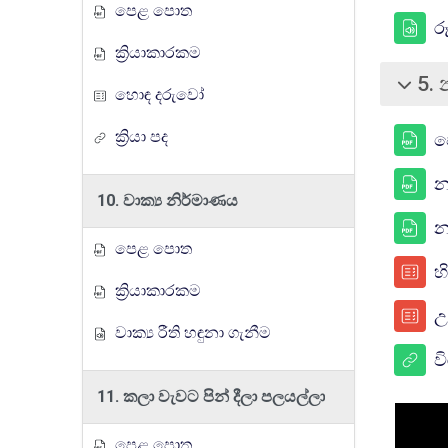
පෙළ පොත
රූ
ක්‍රියාකාරකම
5. 
බිඳ වැට
හොඳ දරුවෝ
ක්‍රියා පද
ප
න
10. වාක්‍ය නිර්මාණය
න
පෙළ පොත
හ
ක්‍රියාකාරකම
උ
වාක්‍ය රීති හඳුනා ගැනීම
ව
11. කලා වැවට පින් දීලා පලයල්ලා
පෙළ පොත