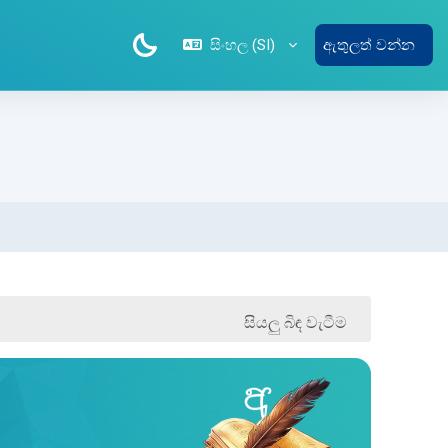
සිංහල ‎(SI)‎
ඇතුලත් වන්න
සියලු බිඳ වැටීම