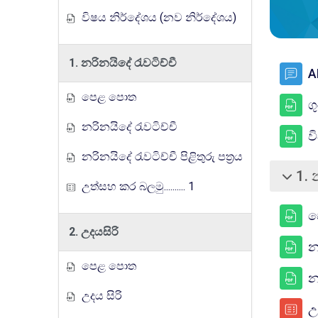
විෂය නිර්දේශය (නව නිර්දේශය)
1. නරිනයිදේ රැවටිච්චී
A
පෙළ පොත
ග
නරිනයිදේ රැවටිච්චී
ව
නරිනයිදේ රැවටිච්චී පිළිතුරු පත්‍රය
1. 
බිඳ වැට
උත්සහ කර බලමු.......... 1
ප
2. උදයසිරි
න
පෙළ පොත
න
උදය සිරි
උ