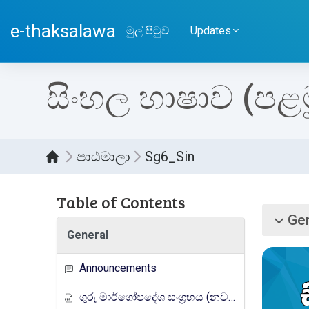
ප්‍රධාන අන්තර්ගතයට යන්න
e-thaksalawa
මුල් පිටුව
Updates
සිංහල භාෂාව (පළමු
පාඨමාලා
Sg6_Sin
Table of Contents
කොට
Gen
බිඳ වැට
General
Announcements
ගුරු මාර්ගෝපදේශ සංග්‍රහය (නව නිර්දේශය)