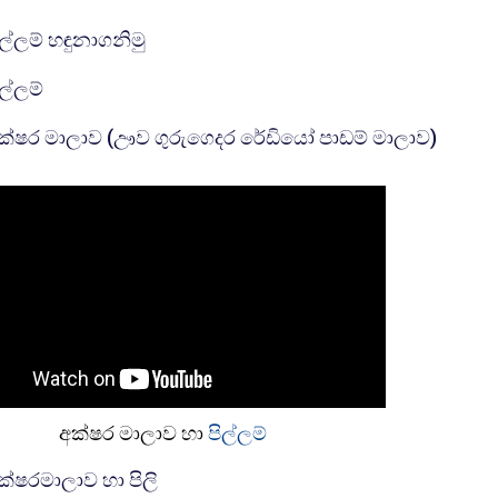
යු ආර් එල්
ිල්ලම් හඳුනාගනිමු
යු ආර් එල්
ිල්ලම්
යු ආර් 
ක්ෂර මාලාව (ඌව ගුරුගෙදර රේඩියෝ පාඩම් මාලාව)
අක්ෂර මාලාව හා
පිල්ලම්
සම්පතක්
ක්ෂරමාලාව හා පිලි