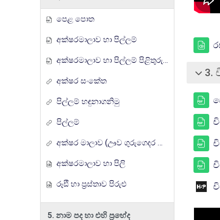
පෙළ පොත
අක්ෂරමාලාව හා පිල්ලම්
ර
අක්ෂරමාලාව හා පිල්ලම් පිළිතුරු පත්‍රය
3. 
බිඳ වැට
අක්ෂර සංකේත
ප
පිල්ලම් හඳුනාගනිමු
ච
පිල්ලම්
අක්ෂර මාලාව (ඌව ගුරුගෙදර රේඩියෝ පාඩම් මාලාව)
ච
අක්ෂරමාලාව හා පිලි
ච
රූඪී හා ප්‍රස්තාව පිරුළු
ච
5. නාම පද හා එහි ප්‍රභේද