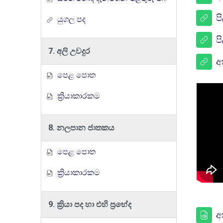
ප
යුගල පද
ප
7. අලි උවදුර
අ
පෙළ පොත
ක්‍රියාකාරකම
8. නලපාන ජාතකය
පෙළ පොත
ක්‍රියාකාරකම
9. ක්‍රියා පද හා එහි ප්‍රභේද
අ