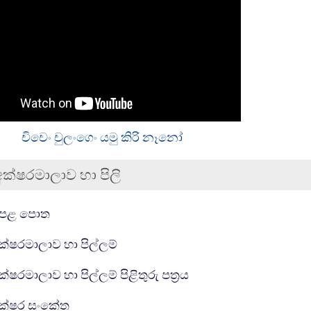
චිචෙං චුලංගෙං යමු කිරි නෑනෝ
අක්ෂරමාලාව හා පිලි
ීම
සම්පතක්
ෙළ පොත
සම්පතක්
ක්ෂරමාලාව හා පිල්ලම්
සම්පතක්
ක්ෂරමාලාව හා පිල්ලම් පිළිතුරු පත්‍රය
යු ආර් එල්
ක්ෂර සංකේත