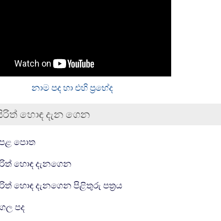
නාම පද හා එහි ප්‍රභේද
සිරිත් හොඳ දැන ගෙන
ීම
සම්පතක්
ෙළ පොත
සම්පතක්
ිරිත් හොඳ දැනගෙන
සම්පතක්
ිරිත් හොඳ දැනගෙන පිළිතුරු පත්‍රය
යු ආර් එල්
ුගල පද