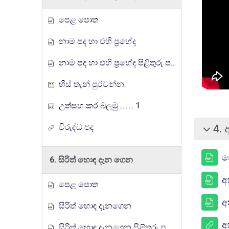
පෙළ පොත
නාම පද හා එහි ප්‍රභේද
නාම පද හා එහි ප්‍රභේද පිළිතුරු පත්‍රය
හිස් තැන් පුරවන්න.
උත්සහ කර බලමු.......... 1
විරුද්ධ පද
4. 
බිඳ වැට
ප
6. සිරිත් හොඳ දැන ගෙන
අ
පෙළ පොත
අ
සිරිත් හොඳ දැනගෙන
අ
සිරිත් හොඳ දැනගෙන පිළිතුරු පත්‍රය