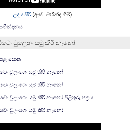
උදය සිරි
(ඇස් . මහින්ද හිමි)
සම්පතක්
සවින්දනය
චීචෙං චුල‌ෙඟං යමු කිරි නෑනෝ
ීම
සම්පතක්
ෙළ පොත
සම්පතක්
ිචෙං චුලංගෙං යමු කිරි නෑනෝ
සම්පතක්
ිචෙං චුලංගෙං යමු කිරි නෑනෝ
සම්පතක්
ිචෙං චුලංගෙං යමු කිරි නෑනෝ පිළිතුරු පත්‍රය
INTERACTIVE CONTENT
ිචෙං චුලංගෙං යමු කිරි නෑනෝ