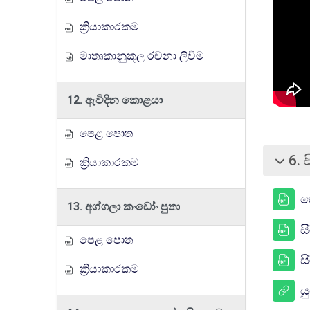
ක්‍රියාකාරකම
මාතෘකානුකූල රචනා ලිවීම
12. ඇවිදින කොළයා
පෙළ පොත
6. 
ක්‍රියාකාරකම
බිඳ වැට
ප
13. අග්ගලා කංඩෝං පුතා
ස
පෙළ පොත
ස
ක්‍රියාකාරකම
ය