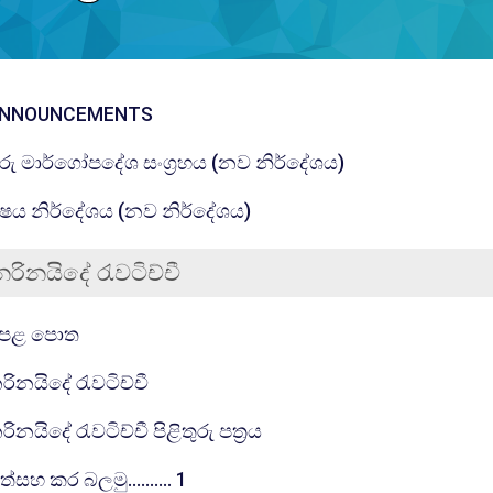
සංසදය
NNOUNCEMENTS
සම්පතක්
ුරු මාර්ගෝපදේශ සංග්‍රහය (නව නිර්දේශය)
සම්පතක්
ිෂය නිර්දේශය (නව නිර්දේශය)
නරිනයිදේ රැවටිච්චී
ීම
සම්පතක්
ෙළ පොත
සම්පතක්
රිනයිදේ රැවටිච්චී
සම්පතක්
රිනයිදේ රැවටිච්චී පිළිතුරු පත්‍රය
පැන විසදුම
ත්සහ කර බලමු.......... 1