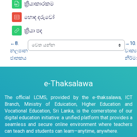
සම්පතක්
ක්‍රියාකාරකම
පැන විසදුම
හොඳ දරුවෝ
යු ආර් එල්
ක්‍රියා පද
←
8.
→
10.
නලපාන
වාක්‍ය
ජාතකය
නිර්
e-Thaksalawa
The official LCMS, provided by the e-thaksalawa, ICT
Branch, Ministry of Eduication, Higher Education and
Vocational Education, Sri Lanka, is the cornerstone of our
digital education initiative: a unified platform that provides a
seamless and secure online environment where teachers
can teach and students can learn—anytime, anywhere.