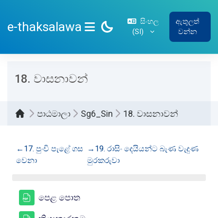
ප්‍රධාන අන්තර්ගතයට යන්න
සිංහල
ඇතුලත්
e-thaksalawa
‎(SI)‎
වන්න
SIDE PANEL
18. වාසනාවන්
පාඨමාලා
Sg6_Sin
18. වාසනාවන්
කොටසේ දළ සටහන
←
17. පුංචි පැළේ ගස
→
19. රාසිං දෙයියන්ට බැණ වැදුණ
වෙනා
මුරකරුවා
සම්පතක්
පෙළ පොත