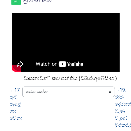
සම්පතක්
ක්‍රියාකාරකම
වාසනාවන්“ කවි පන්තිය (ඩබ්.ඒ.අබේසිංහ )
←
17.
→
19.
පුංචි
රාසිං
පැළේ
දෙයියන
ගස
බැණ
වෙනා
වැදුණ
මුරකරු