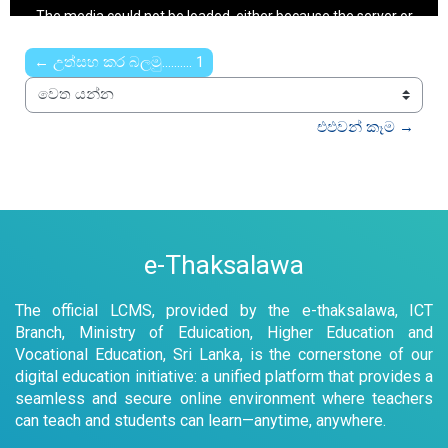
is
a
The media could not be loaded, either because the server or
modal
window.
network failed or because the format is not supported.
← උත්සහ කර බලමු.......... 1
වෙත යන්න
එඵවන් කෑම →
e-Thaksalawa
The official LCMS, provided by the e-thaksalawa, ICT
Branch, Ministry of Eduication, Higher Education and
Vocational Education, Sri Lanka, is the cornerstone of our
digital education initiative: a unified platform that provides a
seamless and secure online environment where teachers
can teach and students can learn—anytime, anywhere.