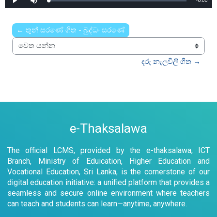
Remaini
-
0:00
Loaded
:
Play
Mute
0%
Time
← තුන් සරණේ ගීත - බුද්ධං සරණේ
වෙත යන්න
දරු නැලවිලි ගීත →
e-Thaksalawa
The official LCMS, provided by the e-thaksalawa, ICT
Branch, Ministry of Eduication, Higher Education and
Vocational Education, Sri Lanka, is the cornerstone of our
digital education initiative: a unified platform that provides a
seamless and secure online environment where teachers
can teach and students can learn—anytime, anywhere.