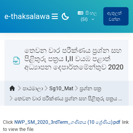
ප්‍රධාන අන්තර්ගතයට යන්න
සිංහල
ඇතුලත්
e-thaksalawa
‎(SI)‎
වන්න
SIDE PANEL
තෙවන වාර පරීක්ණය ප්‍රශ්න සහ
පිළිතුරු පත්‍රය I,II වයඹ පළාත්
අධ්‍යාපන දෙපාර්තමේන්තුව 2020
පාඨමාලා
Sg10_Mat
ප්‍රශ්න පත්‍ර
තෙවන වාර පරීක්ණය ප්‍රශ්න සහ පිළිතුරු පත්‍රය I,II වයඹ පළාත් අධ්‍යාපන දෙපාර්තමේන්තුව 2020
සම්පූර්ණ කිරීමේ අවශ්‍යතා
Click
‍NWP_SM_2020_3rdTerm_ගණිතය (10 ශ්‍රේණිය).pdf
link
to view the file.