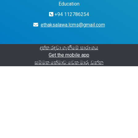
Education
+94 112786254
ethaksalawa.lcms@gmail.com
දත්ත රඳවා ගැනීමේ සාරාංශය
Get the mobile app
සම්මත තේමාව වෙත මාරු වන්න