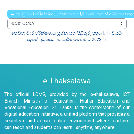
← පළමු වාර පරීක්ණය උත්තර පත්‍රය I,II වයඹ පළාත් අධ්‍යාපන ද
වෙත යන්න
තෙවන වාර පරීක්ෂණය ප්‍රශ්න සහ පිළිතුරු පත්‍රය I,II - වයඹ 
පළාත් අධ්‍යාපන දෙපාර්තමේන්තුව 2022 →
e-Thaksalawa
The official LCMS, provided by the e-thaksalawa, ICT
Branch, Ministry of Eduication, Higher Education and
Vocational Education, Sri Lanka, is the cornerstone of our
digital education initiative: a unified platform that provides a
seamless and secure online environment where teachers
can teach and students can learn—anytime, anywhere.