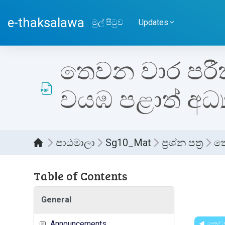
ප්‍රධාන අන්තර්ගතයට යන්න
e-thaksalawa
මුල් පිටුව
Updates
තෙවන වාර පරීක්ෂ
වයඹ පළාත් අධ්
පාඨමාලා
Sg10_Mat
ප්‍රශ්න පත්‍ර
තෙ
Table of Contents
සම්පූර
General
Announcements
◀︎ තෙවන