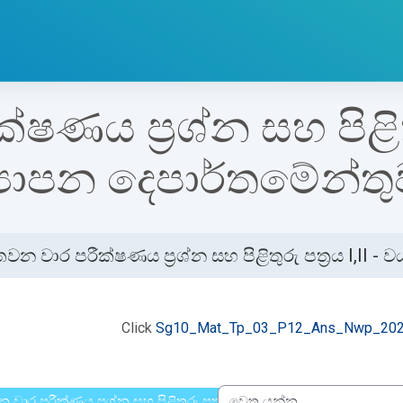
ණය ප්‍රශ්න සහ පිළිතුරු
‍යාපන දෙපාර්තමේන්තු
වන වාර පරීක්ෂණය ප්‍රශ්න සහ පිළිතුරු පත්‍රය I,II 
්ණ කිරීමේ අවශ්‍යතා
Click
Sg10_Mat_Tp_03_P12_Ans_Nwp_202
 වාර පරීක්ණය ප්‍රශ්න සහ පිළිතුරු පත්‍රය I,II වයඹ පළාත් අධ්‍යාපන ද