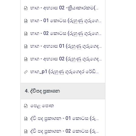
භාග - අභ්‍යාස 02 -ක්‍රියාකාරකම(රුහුණු ගුරුගෙදර රේඩියෝ පාඩම් මාලාව)
භාග - 01 කොටස (රුහුණු ගුරුගෙදර රේඩියෝ පාඩම් මාලාව)
භාග - 02 කොටස (රුහුණු ගුරුගෙදර රේඩියෝ පාඩම් මාලාව)
භාග - අභ්‍යාස 01 (රුහුණු ගුරුගෙදර රේඩියෝ පාඩම් මාලාව)
භාග - අභ්‍යාස 02 (රුහුණු ගුරුගෙදර රේඩියෝ පාඩම් මාලාව)
භාග_p1 (රුහුණු ගුරුගෙදර රේඩියෝ පාඩම් මාලාව)
4. ද්වීපද ප්‍රකාශන
පෙළ පොත
ද්වි පද ප්‍රකාශන - 01 කොටස (රුහුණු ගුරුගෙදර රේඩියෝ පාඩම් මාලාව)
ද්වි පද ප්‍රකාශන - 02 කොටස (රුහුණු ගුරුගෙදර රේඩියෝ පාඩම් මාලාව)