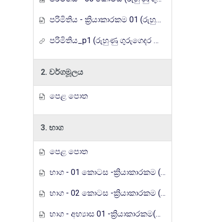
පරිමිතිය - ක්‍රියාකාරකම 01 (රුහුණු ගුරුගෙදර රේඩියෝ පාඩම් මාලාව)
පරිමිතිය_p1 (රුහුණු ගුරුගෙදර රේඩියෝ පාඩම් මාලාව)
2. වර්ගමූලය
පෙළ පොත
3. භාග
පෙළ පොත
භාග - 01 කොටස -ක්‍රියාකාරකම (රුහුණු ගුරුගෙදර රේඩියෝ පාඩම් මාලාව)
භාග - 02 කොටස -ක්‍රියාකාරකම (රුහුණු ගුරුගෙදර රේඩියෝ පාඩම් මාලාව)
භාග - අභ්‍යාස 01 -ක්‍රියාකාරකම(රුහුණු ගුරුගෙදර රේඩියෝ පාඩම් මාලාව)