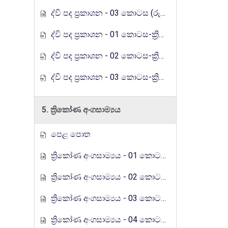
ද්වි පද ප්‍රකාශන - 03 කොටස (රුහුණු ගුරුගෙදර රේඩියෝ පාඩම් මාලාව)
ද්වි පද ප්‍රකාශන - 01 කොටස-ක්‍රියාකාරකම (රුහුණු ගුරුගෙදර රේඩියෝ පාඩම් මාලාව)
ද්වි පද ප්‍රකාශන - 02 කොටස-ක්‍රියාකාරකම (රුහුණු ගුරුගෙදර රේඩියෝ පාඩම් මාලාව)
ද්වි පද ප්‍රකාශන - 03 කොටස-ක්‍රියාකාරකම (රුහුණු ගුරුගෙදර රේඩියෝ පාඩම් මාලාව)
5. ත්‍රිකෝණ අංගසාම්‍යය
පෙළ පොත
ත්‍රිකෝණ අංගසාම්‍යය - 01 කොටස (රුහුණු ගුරුගෙදර රේඩියෝ පාඩම් මාලාව)
ත්‍රිකෝණ අංගසාම්‍යය - 02 කොටස (රුහුණු ගුරුගෙදර රේඩියෝ පාඩම් මාලාව)
ත්‍රිකෝණ අංගසාම්‍යය - 03 කොටස (රුහුණු ගුරුගෙදර රේඩියෝ පාඩම් මාලාව)
ත්‍රිකෝණ අංගසාම්‍යය - 04 කොටස (රුහුණු ගුරුගෙදර රේඩියෝ පාඩම් මාලාව)