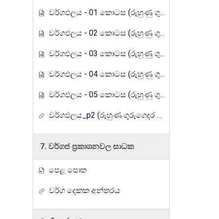
වර්ගඵලය - 01 කොටස (රුහුණු ගුරුගෙදර රේඩියෝ පාඩම් මාලාව)
වර්ගඵලය - 02 කොටස (රුහුණු ගුරුගෙදර රේඩියෝ පාඩම් මාලාව)
වර්ගඵලය - 03 කොටස (රුහුණු ගුරුගෙදර රේඩියෝ පාඩම් මාලාව)
වර්ගඵලය - 04 කොටස (රුහුණු ගුරුගෙදර රේඩියෝ පාඩම් මාලාව)
වර්ගඵලය - 05 කොටස (රුහුණු ගුරුගෙදර රේඩියෝ පාඩම් මාලාව)
වර්ගඵලය_p2 (රුහුණ ගුරුගෙදර රේඩියෝ පාඩම් මාලාව)
7. වර්ගජ ප්‍රකාශනවල සාධක
පෙළ පොත
වර්ග දෙකක අන්තරය