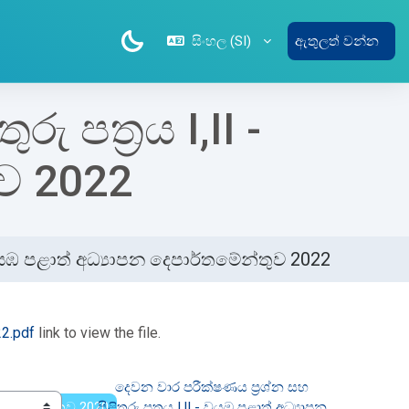
සිංහල ‎(SI)‎
ඇතුලත් වන්න
 පත්‍රය I,II -
ව 2022
- වයඹ පළාත් අධ්‍යාපන දෙපාර්තමේන්තුව 2022
2.pdf
link to view the file.
දෙවන වාර පරීක්ෂණය ප්‍රශ්න සහ 
ෙපාර්තමේන්තුව 2020
පිළිතුරු පත්‍රය I,II - වයඹ පළාත් අධ්‍යාපන 