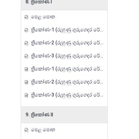
8. ත්‍රිකෝණ I
පෙළ පොත
ත්‍රිකෝණ-1 (රුහුණු ගුරුගෙදර රේඩියෝ පාඩම් මාලාව)
ත්‍රිකෝණ-2 (රුහුණු ගුරුගෙදර රේඩියෝ පාඩම් මාලාව)
ත්‍රිකෝණ-3 (රුහුණු ගුරුගෙදර රේඩියෝ පාඩම් මාලාව)
ත්‍රිකෝණ-1 (රුහුණු ගුරුගෙදර රේඩියෝ පාඩම් මාලාව)
ත්‍රිකෝණ-2 (රුහුණු ගුරුගෙදර රේඩියෝ පාඩම් මාලාව)
ත්‍රිකෝණ-3 (රුහුණු ගුරුගෙදර රේඩියෝ පාඩම් මාලාව)
9. ත්‍රිකෝණ II
පෙළ පොත