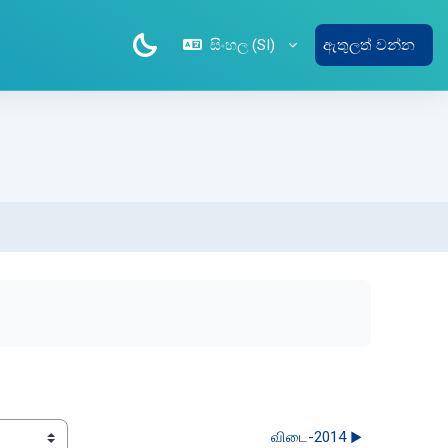
සිංහල ‎(SI)‎
ඇතුලත් වන්න
விடை-2014 ▶︎