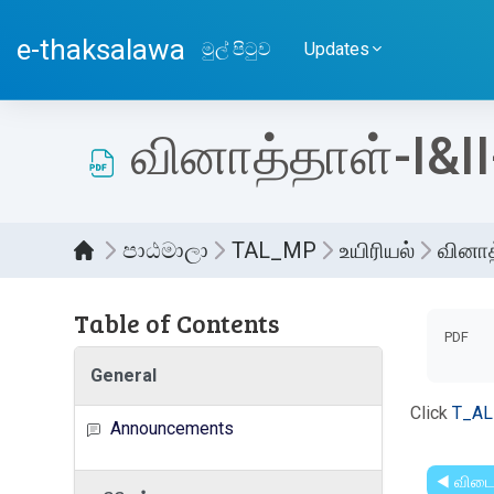
ප්‍රධාන අන්තර්ගතයට යන්න
e-thaksalawa
මුල් පිටුව
Updates
வினாத்தாள்-I&I
පාඨමාලා
TAL_MP
உயிரியல்
வினாத
Table of Contents
සම්පූර
PDF
General
Click
T_AL
Announcements
◀︎ விட