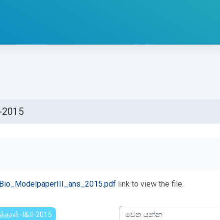
-2015
්ණ කිරීමේ අවශ්‍යතා
Bio_ModelpaperIII_ans_2015.pdf
link to view the file.
த்தாள்-I&II-2015
වෙත යන්න