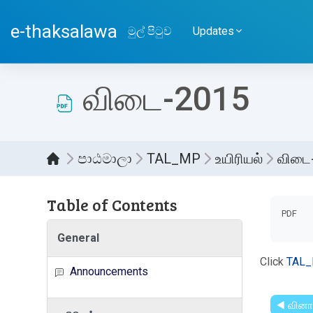
ප්‍රධාන අන්තර්ගතයට යන්න
e-thaksalawa
මුල් පිටුව
Updates
விடை-2015
පාඨමාලා
TAL_MP
உயிரியல்
விடை
Table of Contents
සම්පූර
PDF
General
Click
TAL_
Announcements
◀︎ வினா