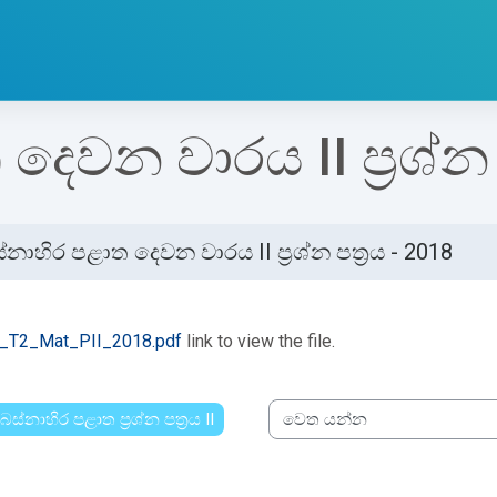
ෙවන වාරය II ප්‍රශ්න ප
්නාහිර පළාත දෙවන වාරය II ප්‍රශ්න පත්‍රය - 2018
්ණ කිරීමේ අවශ්‍යතා
_T2_Mat_PII_2018.pdf
link to view the file.
බස්නාහිර පළාත ප්‍රශ්න පත්‍රය II
වෙත යන්න