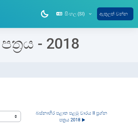
සිංහල ‎(SI)‎
ඇතුලත් වන්න
ත්‍රය - 2018
බස්නාහිර පළාත පළමු වාරය II ප්‍රශ්න 
පත්‍රය 2018 ▶︎