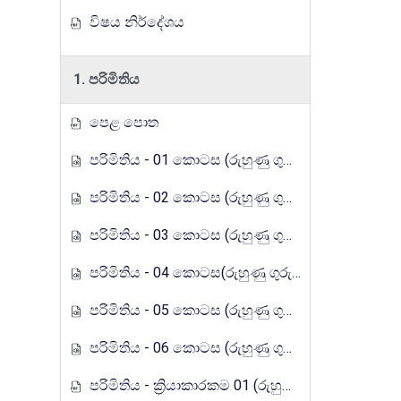
විෂය නිර්දේශය
1. පරිමිතිය
පෙළ පොත
පරිමිතිය - 01 කොටස (රුහුණු ගුරුගෙදර රේඩියෝ පාඩම් මාලාව)
පරිමිතිය - 02 කොටස (රුහුණු ගුරුගෙදර රේඩියෝ පාඩම් මාලාව)
පරිමිතිය - 03 කොටස (රුහුණු ගුරුගෙදර රේඩියෝ පාඩම් මාලාව)
පරිමිතිය - 04 කොටස(රුහුණු ගුරුගෙදර රේඩියෝ පාඩම් මාලාව)
පරිමිතිය - 05 කොටස (රුහුණු ගුරුගෙදර රේඩියෝ පාඩම් මාලාව)
පරිමිතිය - 06 කොටස (රුහුණු ගුරුගෙදර රේඩියෝ පාඩම් මාලාව)
පරිමිතිය - ක්‍රියාකාරකම 01 (රුහුණු ගුරුගෙදර රේඩියෝ පාඩම් මාලාව)