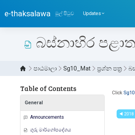
ප්‍රධාන අන්තර්ගතයට යන්න
e-thaksalawa
මුල් පිටුව
Updates
බස්නාහිර පළාත ද
පාඨමාලා
Sg10_Mat
ප්‍රශ්න පත්‍ර
බස
Table of Contents
සම්පූර
Click
Sg10
General
◀︎ 2018 
Announcements
ගුරු මාර්ගෝපදේශය