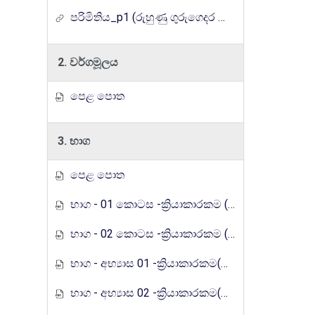
පරිමිතිය_p1 (රුහුණු ගුරුගෙදර රේඩියෝ පාඩම් මාලාව)
2. වර්ගමූලය
පෙළ පොත
3. භාග
පෙළ පොත
භාග - 01 කොටස -ක්‍රියාකාරකම (රුහුණු ගුරුගෙදර රේඩියෝ පාඩම් මාලාව)
භාග - 02 කොටස -ක්‍රියාකාරකම (රුහුණු ගුරුගෙදර රේඩියෝ පාඩම් මාලාව)
භාග - අභ්‍යාස 01 -ක්‍රියාකාරකම(රුහුණු ගුරුගෙදර රේඩියෝ පාඩම් මාලාව)
භාග - අභ්‍යාස 02 -ක්‍රියාකාරකම(රුහුණු ගුරුගෙදර රේඩියෝ පාඩම් මාලාව)