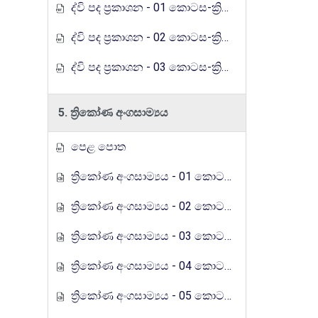
ද්වි පද ප්‍රකාශන - 01 කොටස-ක්‍රියාකාරකම (රුහුණු ගුරුගෙදර රේඩියෝ පාඩම් මාලාව)
ද්වි පද ප්‍රකාශන - 02 කොටස-ක්‍රියාකාරකම (රුහුණු ගුරුගෙදර රේඩියෝ පාඩම් මාලාව)
ද්වි පද ප්‍රකාශන - 03 කොටස-ක්‍රියාකාරකම (රුහුණු ගුරුගෙදර රේඩියෝ පාඩම් මාලාව)
5. ත්‍රිකෝණ අංගසාම්‍යය
පෙළ පොත
ත්‍රිකෝණ අංගසාම්‍යය - 01 කොටස (රුහුණු ගුරුගෙදර රේඩියෝ පාඩම් මාලාව)
ත්‍රිකෝණ අංගසාම්‍යය - 02 කොටස (රුහුණු ගුරුගෙදර රේඩියෝ පාඩම් මාලාව)
ත්‍රිකෝණ අංගසාම්‍යය - 03 කොටස (රුහුණු ගුරුගෙදර රේඩියෝ පාඩම් මාලාව)
ත්‍රිකෝණ අංගසාම්‍යය - 04 කොටස (රුහුණු ගුරුගෙදර රේඩියෝ පාඩම් මාලාව)
ත්‍රිකෝණ අංගසාම්‍යය - 05 කොටස (රුහුණු ගුරුගෙදර රේඩියෝ පාඩම් මාලාව)