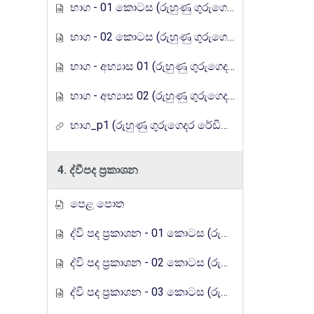
භාග - 01 කොටස (රුහුණු ගුරුගෙදර රේඩියෝ පාඩම් මාලාව)
භාග - 02 කොටස (රුහුණු ගුරුගෙදර රේඩියෝ පාඩම් මාලාව)
භාග - අභ්‍යාස 01 (රුහුණු ගුරුගෙදර රේඩියෝ පාඩම් මාලාව)
භාග - අභ්‍යාස 02 (රුහුණු ගුරුගෙදර රේඩියෝ පාඩම් මාලාව)
භාග_p1 (රුහුණු ගුරුගෙදර රේඩියෝ පාඩම් මාලාව)
4. ද්වීපද ප්‍රකාශන
පෙළ පොත
ද්වි පද ප්‍රකාශන - 01 කොටස (රුහුණු ගුරුගෙදර රේඩියෝ පාඩම් මාලාව)
ද්වි පද ප්‍රකාශන - 02 කොටස (රුහුණු ගුරුගෙදර රේඩියෝ පාඩම් මාලාව)
ද්වි පද ප්‍රකාශන - 03 කොටස (රුහුණු ගුරුගෙදර රේඩියෝ පාඩම් මාලාව)