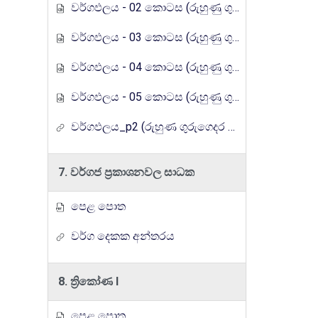
වර්ගඵලය - 02 කොටස (රුහුණු ගුරුගෙදර රේඩියෝ පාඩම් මාලාව)
වර්ගඵලය - 03 කොටස (රුහුණු ගුරුගෙදර රේඩියෝ පාඩම් මාලාව)
වර්ගඵලය - 04 කොටස (රුහුණු ගුරුගෙදර රේඩියෝ පාඩම් මාලාව)
වර්ගඵලය - 05 කොටස (රුහුණු ගුරුගෙදර රේඩියෝ පාඩම් මාලාව)
වර්ගඵලය_p2 (රුහුණ ගුරුගෙදර රේඩියෝ පාඩම් මාලාව)
7. වර්ගජ ප්‍රකාශනවල සාධක
පෙළ පොත
වර්ග දෙකක අන්තරය
8. ත්‍රිකෝණ I
පෙළ පොත