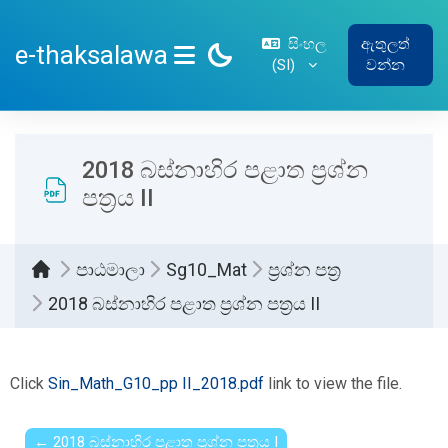
ප්‍රධාන අන්තර්ගතයට යන්න
සිංහල
ඇතුලත්
e-thaksalawa
‎(SI)‎
වන්න
SIDE PANEL
2018 බස්නාහිර පළාත ප්‍රශ්න
පත්‍රය II
පාඨමාලා
Sg10_Mat
ප්‍රශ්න පත්‍ර
2018 බස්නාහිර පළාත ප්‍රශ්න පත්‍රය II
සම්පූර්ණ කිරීමේ අවශ්‍යතා
Click
Sin_Math_G10_pp II_2018.pdf
link to view the file.
← 2018 බස්නාහිර පළාත ප්‍රශ්න පත්‍රය I