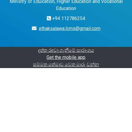
Ministry of Eduication, Higher Education and Vocational
Education
+94 112786254
ethaksalawa.lcms@gmail.com
දත්ත රඳවා ගැනීමේ සාරාංශය
Get the mobile app
සම්මත තේමාව වෙත මාරු වන්න