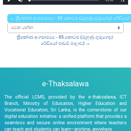
1x
Remaining
-
25:05
Loaded
:
Play
Mute
Playb
0%
Rate
Time
← ත්‍රිකෝණ අංගසාම්‍යය - 03 කොටස (රුහුණු ගුරුගෙදර රේඩියෝ 
වෙත යන්න
ත්‍රිකෝණ අංගසාම්‍යය - 05 කොටස (රුහුණු ගුරුගෙදර 
රේඩියෝ පාඩම් මාලාව) →
e-Thaksalawa
The official LCMS, provided by the e-thaksalawa, ICT
Branch, Ministry of Eduication, Higher Education and
Vocational Education, Sri Lanka, is the cornerstone of our
digital education initiative: a unified platform that provides a
seamless and secure online environment where teachers
can teach and students can learn—anytime, anywhere.