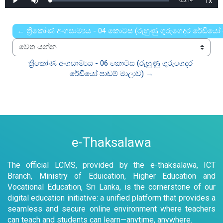
1x
Remaining
-
23:14
Loaded
:
Play
Mute
Playb
0%
Rate
Time
← ත්‍රිකෝණ අංගසාම්‍යය - 04 කොටස (රුහුණු ගුරුගෙදර රේඩියෝ 
වෙත යන්න
ත්‍රිකෝණ අංගසාම්‍යය - 06 කොටස (රුහුණු ගුරුගෙදර 
රේඩියෝ පාඩම් මාලාව) →
e-Thaksalawa
The official LCMS, provided by the e-thaksalawa, ICT
Branch, Ministry of Eduication, Higher Education and
Vocational Education, Sri Lanka, is the cornerstone of our
digital education initiative: a unified platform that provides a
seamless and secure online environment where teachers
can teach and students can learn—anytime, anywhere.