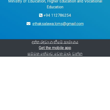
Ministry of Eduication, Higher Education and Vocational
Education
+94 112786254
ethaksalawa.lcms@gmail.com
දත්ත රඳවා ගැනීමේ සාරාංශය
Get the mobile app
සම්මත තේමාව වෙත මාරු වන්න