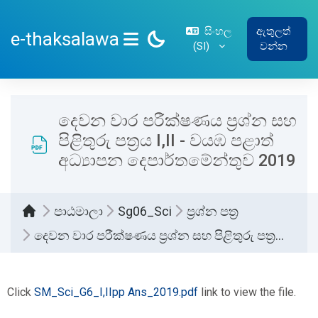
ප්‍රධාන අන්තර්ගතයට යන්න
සිංහල
ඇතුලත්
e-thaksalawa
‎(SI)‎
වන්න
SIDE PANEL
දෙවන වාර පරීක්ෂණය ප්‍රශ්න සහ
පිළිතුරු පත්‍රය I,II - වයඹ පළාත්
අධ්‍යාපන දෙපාර්තමේන්තුව 2019
පාඨමාලා
Sg06_Sci
ප්‍රශ්න පත්‍ර
දෙවන වාර පරීක්ෂණය ප්‍රශ්න සහ පිළිතුරු පත්‍රය I,II - වයඹ පළාත් අධ්‍යාපන දෙපාර්තමේන්තුව 2019
සම්පූර්ණ කිරීමේ අවශ්‍යතා
Click
SM_Sci_G6_I,IIpp Ans_2019.pdf
link to view the file.