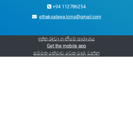
+94 112786254
ethaksalawa.lcms@gmail.com
දත්ත රඳවා ගැනීමේ සාරාංශය
Get the mobile app
සම්මත තේමාව වෙත මාරු වන්න