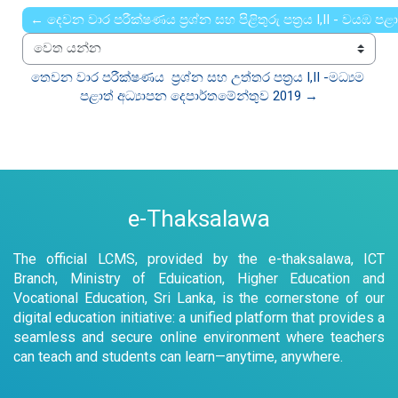
← දෙවන වාර පරීක්ෂණය ප්‍රශ්න සහ පිළිතුරු පත්‍රය I,II - වයඹ ප
වෙත යන්න
තෙවන වාර පරීක්ෂණය  ප්‍රශ්න සහ උත්තර පත්‍රය I,II -මධ්‍යම 
පළාත් අධ්‍යාපන දෙපාර්තමේන්තුව 2019 →
e-Thaksalawa
The official LCMS, provided by the e-thaksalawa, ICT
Branch, Ministry of Eduication, Higher Education and
Vocational Education, Sri Lanka, is the cornerstone of our
digital education initiative: a unified platform that provides a
seamless and secure online environment where teachers
can teach and students can learn—anytime, anywhere.