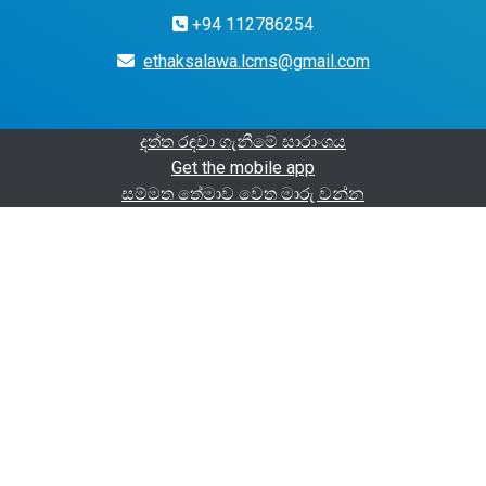
+94 112786254
ethaksalawa.lcms@gmail.com
දත්ත රඳවා ගැනීමේ සාරාංශය
Get the mobile app
සම්මත තේමාව වෙත මාරු වන්න