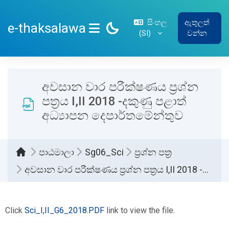
ප්‍රධාන අන්තර්ගතයට යන්න
සිංහල
ඇතුලත්
e-thaksalawa
‎(SI)‎
වන්න
SIDE PANEL
අවසාන වාර පරීක්ෂණය ප්‍රශ්න
පත්‍රය I,II 2018 -දකුණු පළාත්
අධ්‍යාපන දෙපාර්තමේන්තුව
පාඨමාලා
Sg06_Sci
ප්‍රශ්න පත්‍ර
අවසාන වාර පරීක්ෂණය ප්‍රශ්න පත්‍රය I,II 2018 -දකුණු පළාත් අධ්‍යාපන දෙපාර්තමේන්තුව
සම්පූර්ණ කිරීමේ අවශ්‍යතා
Click
Sci_I,II_G6_2018.PDF
link to view the file.