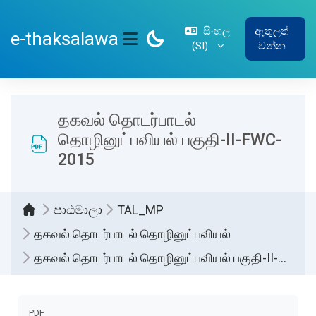
ප්‍රධාන අන්තර්ගතයට යන්න
සිංහල
ඇතුලත්
e-thaksalawa
‎(SI)‎
වන්න
SIDE PANEL
தகவல் தொடர்பாடல்
தொழினுட்பவியல் பகுதி-II-FWC-
2015
පාඨමාලා
TAL_MP
தகவல் தொடர்பாடல் தொழினுட்பவியல்
தகவல் தொடர்பாடல் தொழினுட்பவியல் பகுதி-II-FWC-2015
සම්පූර්ණ කිරීමේ අවශ්‍යතා
PDF