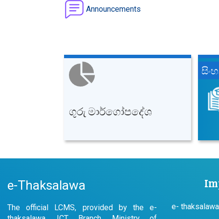
Announcements
සිං
ගුරු මාර්ගෝපදේශ
Im
e-Thaksalawa
e- thaksalawa
The official LCMS, provided by the e-
thaksalawa, ICT Branch, Ministry of