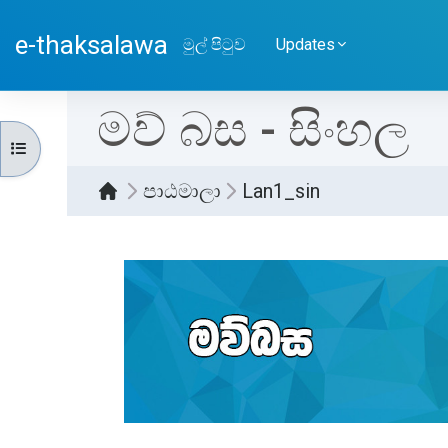
ප්‍රධාන අන්තර්ගතයට යන්න
e-thaksalawa
මුල් පිටුව
Updates
මව් බස - සිංහල
පාඨමාලා දර්ශකය විවෘත කරන්න
පාඨමාලා
Lan1_sin