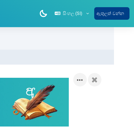
සිංහල ‎(SI)‎
ඇතුලත් වන්න