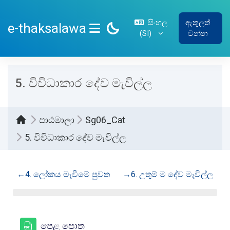
ප්‍රධාන අන්තර්ගතයට යන්න
සිංහල
ඇතුලත්
e-thaksalawa
‎(SI)‎
වන්න
SIDE PANEL
5. විවිධාකාර දේව මැවිල්ල
පාඨමාලා
Sg06_Cat
5. විවිධාකාර දේව මැවිල්ල
කොටසේ දළ සටහන
←
4. ලෝකය මැවීමේ පුවත
→
6. උතුම් ම දේව මැවිල්ල
සම්පතක්
පෙළ පොත