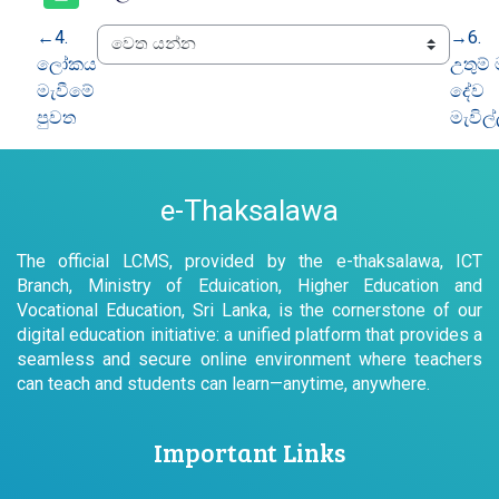
←
4.
→
6.
ලෝකය
උතුම්
මැවීමේ
දේව
පුවත
මැවිල
e-Thaksalawa
The official LCMS, provided by the e-thaksalawa, ICT
Branch, Ministry of Eduication, Higher Education and
Vocational Education, Sri Lanka, is the cornerstone of our
digital education initiative: a unified platform that provides a
seamless and secure online environment where teachers
can teach and students can learn—anytime, anywhere.
Important Links