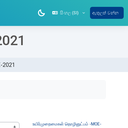
සිංහල ‎(SI)‎
ඇතුලත් වන්න
2021
E-2021
உயிர்முறைமைகள் தொழினுட்பம் -MOE-