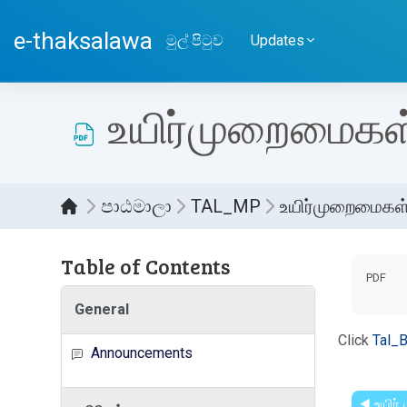
ප්‍රධාන අන්තර්ගතයට යන්න
e-thaksalawa
මුල් පිටුව
Updates
உயிர்முறைமைகள
පාඨමාලා
TAL_MP
உயிர்முறைமைகள்
Table of Contents
සම්පූර
PDF
General
Click
Tal_
Announcements
◀︎ உயிர