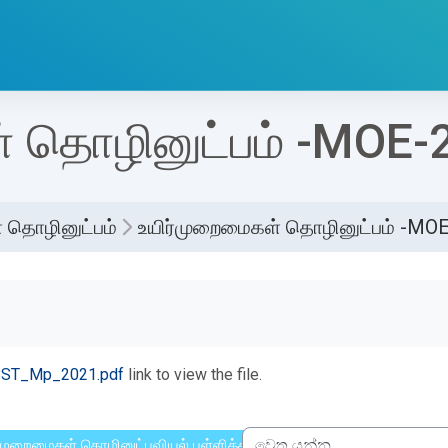
் தொழினுட்பம் -MOE-
 தொழினுட்பம்
உயிர்முறைமைகள் தொழினுட்பம் -MO
්ණ කිරීමේ අවශ්‍යතා
BST_Mp_2021.pdf
link to view the file.
் முறைமைகள் தொழினுட்பவியல் புள்ளித்திட்டம் (வட.மா.க.தி)- 2019