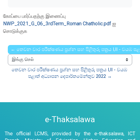
கோப்பை பார்ப்பதற்கு இணைப்பு
NWP_2021_G_06_3rdTerm_Roman Chatholic.pdf
ஐ
சொடுக்குக
← තෙවන වාර පරීක්ෂණය ප්‍රශ්න සහ පිළිතුරු පත්‍රය I,II - වයඹ ප
இங்கு செல்
තෙවන වාර පරීක්ෂණය ප්‍රශ්න සහ පිළිතුරු පත්‍රය I,II - වයඹ 
පළාත් අධ්‍යාපන දෙපාර්තමේන්තුව 2022 →
e-Thaksalawa
The official LCMS, provided by the e-thaksalawa, ICT