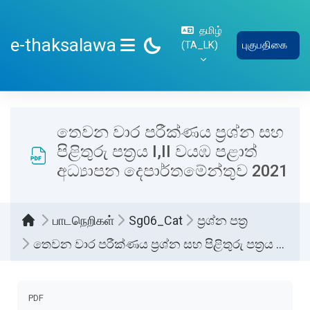
பிரதான உள்ளடக்கத்திற்கு செல்
தமிழ்
e-thaksalawa
‎(TA_LK)‎
புகுபதிகை
SIDE PANEL
තෙවන වාර පරීක්ණය ප්‍රශ්න සහ
පිළිතුරු පත්‍රය I,II වයඹ පළාත්
අධ්‍යාපන දෙපාර්තමේන්තුව 2021
பாடநெறிகள்
Sg06_Cat
ප්‍රශ්න පත්‍ර
තෙවන වාර පරීක්ණය ප්‍රශ්න සහ පිළිතුරු පත්‍රය I,II වයඹ පළාත් අධ්‍යාපන දෙපාර්තමේන්තුව 2021
Completion requirements
PDF