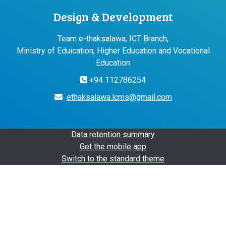
Design & Development
Team e-thaksalawa, ICT Branch,
Ministry of Eduication, Higher Education and Vocational
Education
+94 112786254
ethaksalawa.lcms@gmail.com
Data retention summary
Get the mobile app
Switch to the standard theme