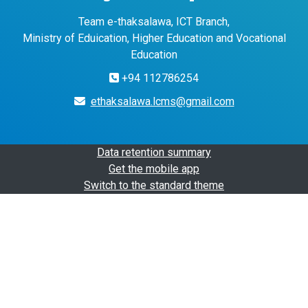
Team e-thaksalawa, ICT Branch,
Ministry of Eduication, Higher Education and Vocational
Education
+94 112786254
ethaksalawa.lcms@gmail.com
Data retention summary
Get the mobile app
Switch to the standard theme