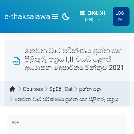
Skip to main content
ENGLISH
LOG
e-thaksalawa
‎(EN)‎
IN
SIDE PANEL
තෙවන වාර පරීක්ණය ප්‍රශ්න සහ
පිළිතුරු පත්‍රය I,II වයඹ පළාත්
අධ්‍යාපන දෙපාර්තමේන්තුව 2021
Courses
Sg06_Cat
ප්‍රශ්න පත්‍ර
තෙවන වාර පරීක්ණය ප්‍රශ්න සහ පිළිතුරු පත්‍රය I,II වයඹ පළාත් අධ්‍යාපන දෙපාර්තමේන්තුව 2021
Completion requirements
PDF