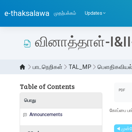
பிரதான உள்ளடக்கத்திற்கு செல்
e-thaksalawa
முதற்பக்கம்
Updates
வினாத்தாள்-I&I
பாடநெறிகள்
TAL_MP
பௌதிகவியல
Table of Contents
Compl
PDF
பொது
கோப்பை பார
Announcements
◀︎ முன்