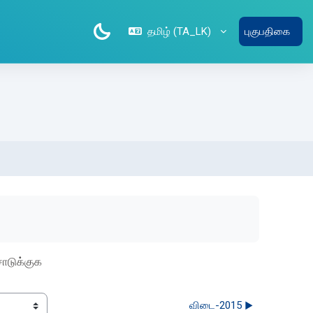
தமிழ் ‎(TA_LK)‎
புகுபதிகை
டுக்குக
விடை-2015 ▶︎