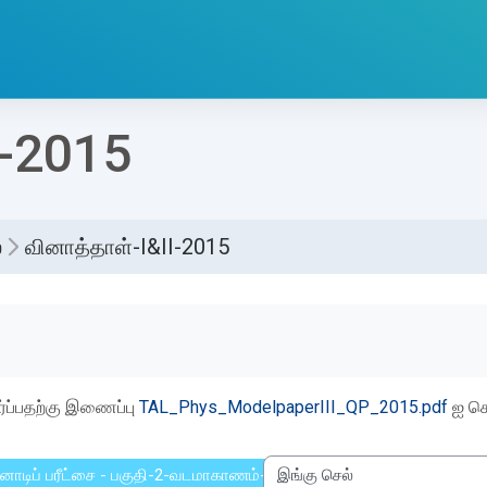
I-2015
்
வினாத்தாள்-I&II-2015
etion requirements
்ப்பதற்கு இணைப்பு
TAL_Phys_ModelpaperIII_QP_2015.pdf
ஐ சொ
னோடிப் பரீட்சை - பகுதி-2-வடமாகாணம்-2024
இங்கு செல்