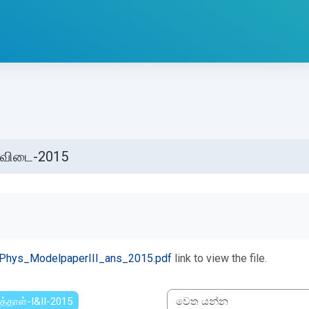
விடை-2015
්ණ කිරීමේ අවශ්‍යතා
Phys_ModelpaperIII_ans_2015.pdf
link to view the file.
த்தாள்-I&II-2015
වෙත යන්න