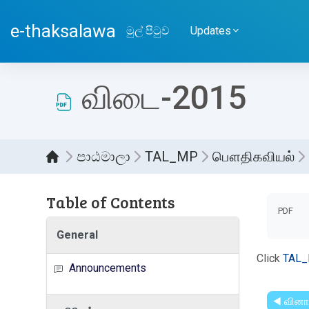
ප්‍රධාන අන්තර්ගතයට යන්න
e-thaksalawa
මුල් පිටුව
Updates
விடை-2015
පාඨමාලා
TAL_MP
பௌதிகவியல்
Table of Contents
සම්පූර
PDF
General
Click
TAL_
Announcements
◀︎ வினா