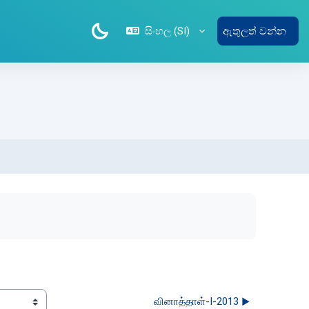
සිංහල ‎(SI)‎
ඇතුලත් වන්න
வினாத்தாள்-I-2013 ▶︎