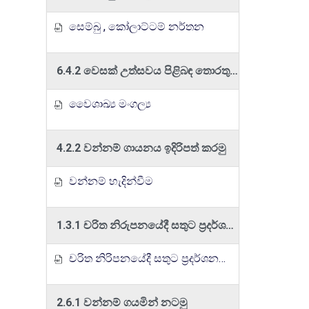
සෙම්බු , කෝලාට්ටම් නර්තන
6.4.2 වෙසක් උත්සවය පිළිබඳ තොරතුරු ඉදිරිපත් කරමු
වෛශාඛ්‍ය මංගල්‍ය
4.2.2 වන්නම් ගායනය ඉදිරිපත් කරමු
වන්නම් හැදින්වීම
1.3.1 චරිත නිරුපනයේදී සතුට ප්‍රදර්ශනය කරමු
චරිත නිරිපනයේදී සතුට ප්‍රදර්ශනය කිරීම
2.6.1 වන්නම් ගයමින් නටමු