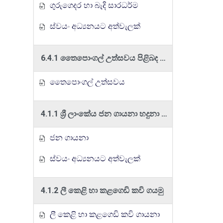
ගුරුගෙදර හා බැදි සාරධර්ම
ස්වයං අධ්‍යනයට අත්වැලක්
6.4.1 තෛපොංගල් උත්සවය පිළිබද තොරතුරු ඉදිරිපත් කරමු
තෛපොංගල් උත්සවය
4.1.1 ශ්‍රී ලාංකේය ජන ගායනා හදුනා ගනිමු
ජන ගායනා
ස්වයං අධ්‍යනයට අත්වැලක්
4.1.2 ලී කෙළි හා කළගෙඩි කවි ගයමු
ලී කෙළි හා කළගෙඩි කවි ගායනා