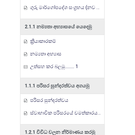
ගුරු මාර්ගෝපදේශ සංග්‍රහය (නව නිර්දේශය)
2.1.1 නම්‍යතා අභ්‍යාසයේ යෙදෙමු
ක්‍රියාකාරකම්
නම්‍යතා අභ්‍යාස
උත්සහ කර බලමු.......... 1
1.1.1 පරිසර සුන්දරත්වය අගයමු
පරිසර සුන්දරත්වය
ස්වාභාවික පරිසරයේ චමත්කාරය ....
1.2.1 විවිධ චලන නිර්මාණය කරමු