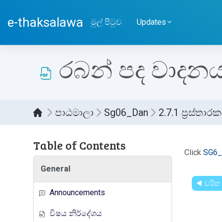
ප්‍රධාන අන්තර්ගතයට යන්න
e-thaksalawa
මුල් පිටුව
Updates
රබන් පද වාදනය 
පාඨමාලා
Sg06_Dan
2.7.1 ප්‍රස්ත
Table of Contents
සම්පූර
Click
SG6_
General
◀︎ චරිත
Announcements
විෂය නිර්දේශය