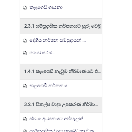
කළගෙඩි ගායනා
2.3.1 සම්ප්‍රදායික නර්තනයට හුරු වෙමු
දේශීය නර්තන සම්ප්‍රදායන් ....
ගොඩ සරඹ......
1.4.1 කළගෙඩි නැටුම නිර්මාණයට එක් වෙමු
කළගෙඩි නර්තනය
3.2.1 විකල්ප වාද්‍ය උපකරණ නිර්මාණය කිරීම
ස්වයං අධ්‍යනයට අත්වැලක්
සාම්ප්‍රදායික වාද්‍ය භාණඩ හා විකල්ප වාද්‍ය භාණඩ හදුනා ගනිමු