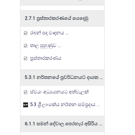
2.7.1 ප්‍රස්තාරකරණයේ යෙදෙමු
රබන් පද වාදනය ....
තාල පුහුණුව ....
ප්‍රස්තාරකරණය
5.3.1 නර්තනයේ ප්‍රවර්ධනයට දායක වුවන් අගයමු
ස්වයං අධ්‍යයනයට අත්වැලක්
5.3 ශ්‍රී ලාංකේය නර්තන සම්ප්‍රදාය ප්‍රවර්ධනයට දායක වූවන් අගයමින් තොරතුරු ඉදිරිපත් කරයි.
6.1.1 සමන් දේවාල පෙරහැර අසිරිය පවසමු