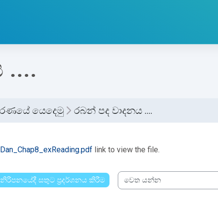
....
ාරකරණයේ යෙදෙමු
රබන් පද වාදනය ....
්ණ කිරීමේ අවශ්‍යතා
Dan_Chap8_exReading.pdf
link to view the file.
 නිරිපනයේදී සතුට ප්‍රදර්ශනය කිරීම
වෙත යන්න