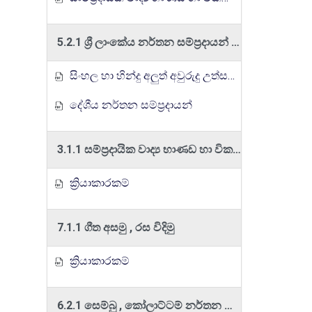
5.2.1 ශ්‍රී ලාංකේය නර්තන සම්ප්‍රදායන් හදුනා ගනිමු
සිංහල හා හින්දු අලුත් අවුරුදු උත්සවය ....
දේශීය නර්තන සම්ප්‍රදායන්
3.1.1 සම්ප්‍රදායික වාද්‍ය භාණඩ හා විකල්ප වාද්‍ය උපකරණ හදුනා ගනිමු
ක්‍රියාකාරකම්
7.1.1 ගීත අසමු , රස විදිමු
ක්‍රියාකාරකම්
6.2.1 සෙම්බු , කෝලාට්ටම් නර්තන අංග හඳුනාගනිමු