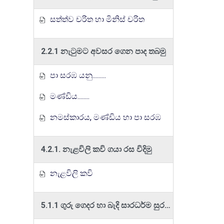
සත්ත්ව චරිත හා මිනිස් චරිත
2.2.1 නැටුමට අවසර ගෙන පාද තබමු
පා සරඹ යනු.........
මණ්ඩිය........
නමස්කාරය, මණ්ඩිය හා පා සරඹ
4.2.1. නැළවිලි කවි ගයා රස විදිමු
නැළවිලි කවි
5.1.1 ගුරු ගෙදර හා බැදි සාරධර්ම සුරකිමු