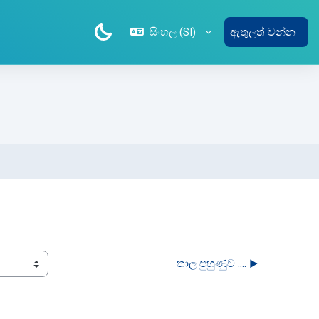
සිංහල ‎(SI)‎
ඇතුලත් වන්න
තාල පුහුණුව .... ▶︎