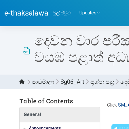
ප්‍රධාන අන්තර්ගතයට යන්න
e-thaksalawa
මුල් පිටුව
Updates
දෙවන වාර පරීක්ෂණ
වයඹ පළාත් අධ්
පාඨමාලා
Sg06_Art
ප්‍රශ්න පත්‍ර
දෙව
Table of Contents
සම්පූර
Click
SM_A
General
Announcements
◀︎ දෙවන