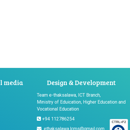
al media
Design & Development
Team e-thaksalawa, ICT Branch,
Ministry of Eduication, Higher Education and
Vocational Education
+94 112786254
CTRL+F2
ethaksalawa.lcms@gmail.com