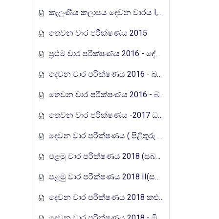
කැලණිය කලාපය දෙවන වාරය I,II ප්‍රශ්න පත්‍ර 2015
තෙවන වාර පරීක්ෂණය 2015
ප්‍රථම වාර පරීක්ෂණය 2016 - දේවි බාලිකා විද්‍යාලය, කොළඹ
දෙවන වාර පරීක්ෂණය 2016 - බස්නාහිර පළාත
තෙවන වාර පරීක්ෂණය 2016 - බස්නාහිර පළාත
තෙවන වාර පරික්ෂණය -2017 ධර්මදුත විද්‍යාලය
දෙවන වාර පරික්ෂණය ( පිළිතුරු පත්‍රය) -2015 සබරගමුව පළාත
පළමු වාර පරීක්ෂණය 2018 (සබරගමු පළාත)
පළමු වාර පරීක්ෂණය 2018 II(සබරගමු පළාත)
දෙවන වාර පරීක්ෂණය 2018 කළුතර කලාපය I,II
දෙවන වාර පරීක්ෂණය 2018 - මිනුවන්ගොඩ කලාපය