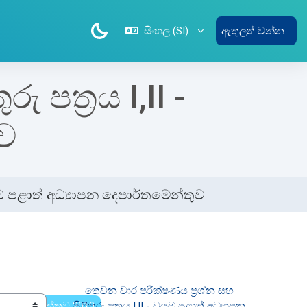
සිංහල ‎(SI)‎
ඇතුලත් වන්න
 පත්‍රය I,II -
ුව
වයඹ පළාත් අධ්‍යාපන දෙපාර්තමේන්තුව
තෙවන වාර පරීක්ෂණය ප්‍රශ්න සහ 
න දෙපාර්තමේන්තුව 2019
පිළිතුරු පත්‍රය I,II - වයඹ පළාත් අධ්‍යාපන 