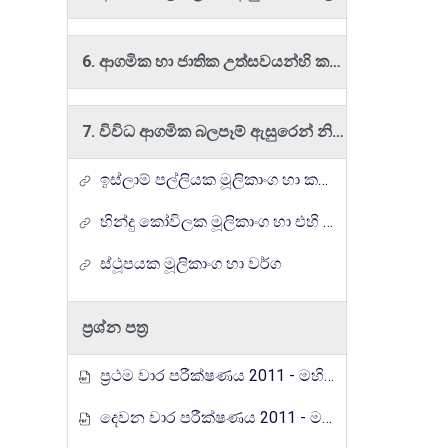
6. ආගමික හා ජාතික උත්සවයන්හි කලාත්මක අංග රසාස්වාදය
7. විවිධ ආගමික බලපෑම් ඇසුරෙන් නිර්මාණය වූ කලා අංග
ඉස්ලාම් පල්ලියක මූලිකාංග හා කලා නිර්මාණ
හින්දු කෝවිලක මූලිකාංග හා එහි කලා නිර්මාණ
ස්ථූපයක මූලිකාංග හා වර්ග
ප්‍රශ්න පත්‍ර
ප්‍රථම වාර පරීක්ෂණය 2011 - මහින්ද රාජපක්ෂ විද්‍යාලය
දෙවන වාර පරීක්ෂණය 2011 - මහින්ද රාජපක්ෂ විද්‍යාලය