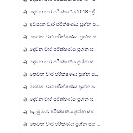
දෙවන වාර පරීක්ෂණය 2018 - ශ්‍රී ජයවර්ධනපුර අධ්‍යාපන කලාපය
අවසාන වාර පරීක්ෂණය ප්‍රශ්න පත්‍රය I,II 2018 -දකුණු පළාත් අධ්‍යාපන දෙපාර්තමේන්තුව
තෙවන වාර පරීක්ෂණය ප්‍රශ්න සහ උත්තර පත්‍රය I,II -මධ්‍යම පළාත් අධ්‍යාපන දෙපාර්තමේන්තුව 2019
දෙවන වාර පරීක්ෂණය ප්‍රශ්න සහ පිළිතුරු පත්‍රය I,II - දකුණු පළාත් අධ්‍යාපන දෙපාර්තමේන්තුව 2019
දෙවන වාර පරීක්ෂණය ප්‍රශ්න සහ පිළිතුරු පත්‍රය I,II - වයඹ පළාත් අධ්‍යාපන දෙපාර්තමේන්තුව
තෙවන වාර පරීක්ෂණය ප්‍රශ්න සහ පිළිතුරු පත්‍රය I,II - වයඹ පළාත් අධ්‍යාපන දෙපාර්තමේන්තුව 2018
තෙවන වාර පරීක්ෂණය ප්‍රශ්න සහ පිළිතුරු පත්‍රය I,II - වයඹ පළාත් අධ්‍යාපන දෙපාර්තමේන්තුව 2019
දෙවන වාර පරීක්ෂණය ප්‍රශ්න සහ පිළිතුරු පත්‍රය I,II - වයඹ පළාත් අධ්‍යාපන දෙපාර්තමේන්තුව 2019
පළමු වාර පරීක්ෂණය ප්‍රශ්න සහ පිළිතුරු පත්‍රය I,II වයඹ පළාත් අධ්‍යාපන දෙපාර්තමේන්තුව 2019
තෙවන වාර පරීක්ණය ප්‍රශ්න සහ පිළිතුරු පත්‍රය I,II වයඹ පළාත් අධ්‍යාපන දෙපාර්තමේන්තුව 2021