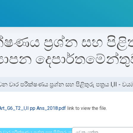
ය ප්‍රශ්න සහ පිළිතුරු
‍යාපන දෙපාර්තමේන්ත
න වාර පරීක්ෂණය ප්‍රශ්න සහ පිළිතුරු පත්‍රය I,II - 
්ණ කිරීමේ අවශ්‍යතා
rt_G6_T2_I,II pp Ans_2018.pdf
link to view the file.
 වාර පරීක්ෂණය ප්‍රශ්න සහ පිළිතුරු පත්‍රය I,II - දකුණු පළාත් අධ්‍යාප