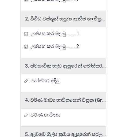
2. විවිධ වස්තූන් හඳුනා ගැනීම හා චිත්‍රකරණය කිරීම
උත්සහ කර බලමු.......... 1
උත්සහ කර බලමු.......... 2
3. ස්වභාවික හැඩ ඇසුරෙන් මෝස්තර නිර්මාණය
මෝස්තර අඳිමු
4. වර්ණ මාධ්‍ය භාවිතයෙන් චිත්‍රක (Graphic) නිර්මාණය
වර්ණ භාවිතය
5. ඇඹීමේ ශිල්ප ක්‍රමය ඇසුරෙන් සරල නිර්මාණයක් කරයි