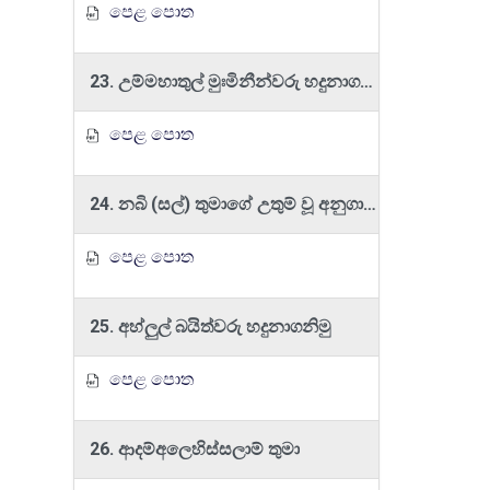
පෙළ පොත
23. උම්මහාතුල් මුඃමිනීන්වරු හදුනාගනිමු
පෙළ පොත
24. නබි (සල්) තුමාගේ උතුම් වූ අනුගාමිකයන්
පෙළ පොත
25. අහ්ලුල් බයිත්වරු හදුනාගනිමු
පෙළ පොත
26. ආදම්අලෙහිස්සලාම් තුමා