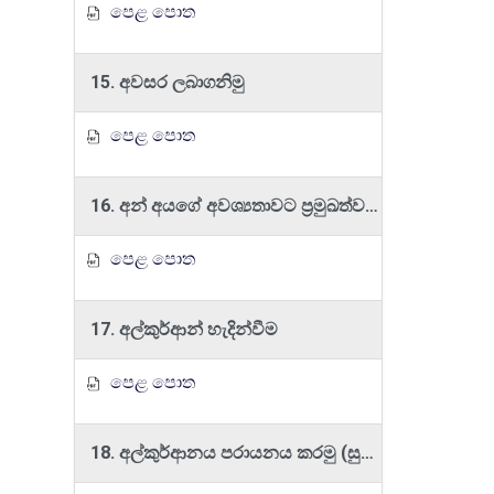
පෙළ පොත
15. අවසර ලබාගනිමු
පෙළ පොත
16. අන් අයගේ අවශ්‍යතාවට ප්‍රමුඛත්වය දෙමු
පෙළ පොත
17. අල්කුර්ආන් හැදින්වීම
පෙළ පොත
18. අල්කුර්ආනය පරායනය කරමු (සුරාවන්)