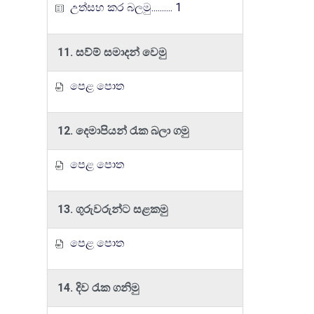
උත්සහ කර බලමු.......... 1
11. සව්ම් සමාදන් වෙමු
පෙළ පොත
12. දෙමාපියන් රැක බලා ගමු
පෙළ පොත
13. ගුරුවරුන්ට සළකමු
පෙළ පොත
14. දිව රැක ගනිමු