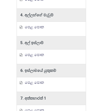
4. අල්ලහ්ගේ මැවුම්
පෙළ පොත
5. අල් ඉස්ලාම්
පෙළ පොත
6. ඉස්ලාමයේ යුතුකම්
පෙළ පොත
7. අත්තහාරත් 1
පෙළ පොත