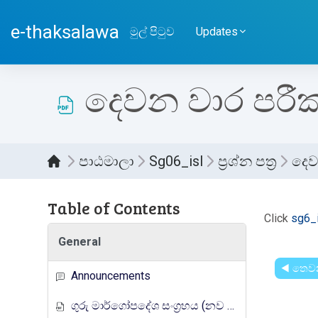
ප්‍රධාන අන්තර්ගතයට යන්න
e-thaksalawa
මුල් පිටුව
Updates
දෙවන වාර පරී
පාඨමාලා
Sg06_isl
ප්‍රශ්න පත්‍ර
දෙව
Table of Contents
සම්පූර
Click
sg6_
General
◀︎ තෙව
Announcements
ගුරු මාර්ගෝපදේශ සංග්‍රහය (නව නිර්දේශය)