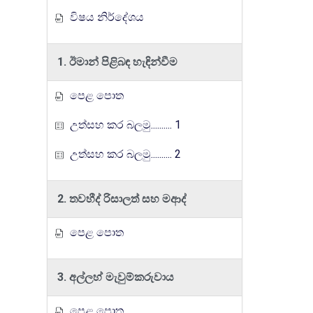
විෂය නිර්දේශය
1. ඊමාන් පිළිබඳ හැඳින්වීම
පෙළ පොත
උත්සහ කර බලමු.......... 1
උත්සහ කර බලමු.......... 2
2. තවහීද් රිසාලත් සහ මආද්
පෙළ පොත
3. අල්ලහ් මැවුම්කරුවාය
පෙළ පොත