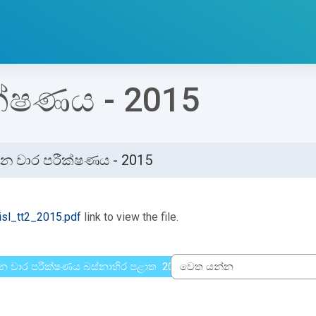
ක්ෂණය - 2015
න වාර පරීක්ෂණය - 2015
්ණ කිරීමේ අවශ්‍යතා
isl_tt2_2015.pdf
link to view the file.
න වාර පරීක්ෂණය බස්නාහිර පළාත 2014
වෙත යන්න