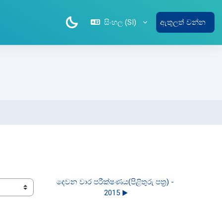
සිංහල ‎(SI)‎
ඇතුලත් වන්න
දෙවන වාර පරීක්ෂණය(පිළිතුරු පත්‍ර) - 
2015 ▶︎