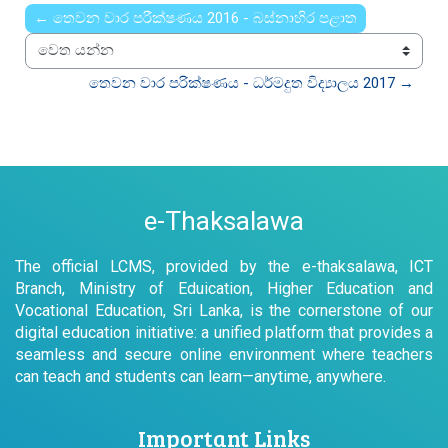
← තෙවන වාර පරීක්ෂණය 2016 - බස්නාහිර පළාත
වෙත යන්න
තෙවන වාර පරික්ෂණය - ධර්මදුත විද්‍යාලය 2017 →
e-Thaksalawa
The official LCMS, provided by the e-thaksalawa, ICT
Branch, Ministry of Eduication, Higher Education and
Vocational Education, Sri Lanka, is the cornerstone of our
digital education initiative: a unified platform that provides a
seamless and secure online environment where teachers
can teach and students can learn—anytime, anywhere.
Important Links