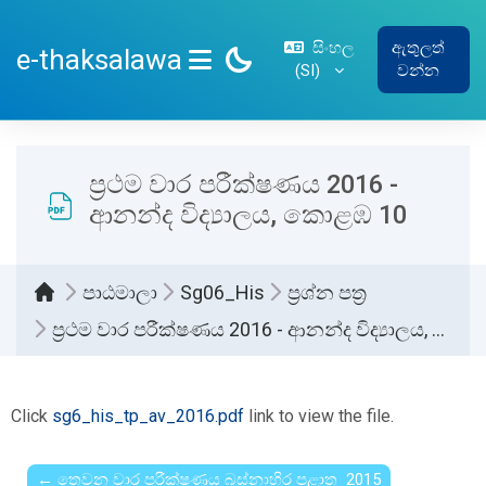
ප්‍රධාන අන්තර්ගතයට යන්න
සිංහල
ඇතුලත්
e-thaksalawa
‎(SI)‎
වන්න
SIDE PANEL
ප්‍රථම වාර පරීක්ෂණය 2016 -
ආනන්ද විද්‍යාලය, කොළඹ 10
පාඨමාලා
Sg06_His
ප්‍රශ්න පත්‍ර
ප්‍රථම වාර පරීක්ෂණය 2016 - ආනන්ද විද්‍යාලය, කොළඹ 10
සම්පූර්ණ කිරීමේ අවශ්‍යතා
Click
sg6_his_tp_av_2016.pdf
link to view the file.
← තෙවන වාර පරීක්ෂණය බස්නාහිර පළාත 2015