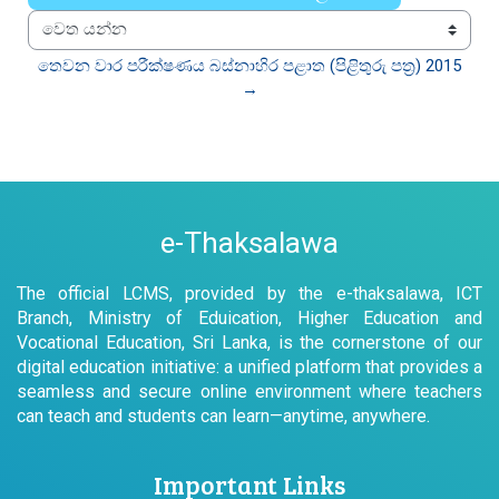
වෙත යන්න
තෙවන වාර පරීක්ෂණය බස්නාහිර පළාත (පිළිතුරු පත්‍ර) 2015  
→
e-Thaksalawa
The official LCMS, provided by the e-thaksalawa, ICT
Branch, Ministry of Eduication, Higher Education and
Vocational Education, Sri Lanka, is the cornerstone of our
digital education initiative: a unified platform that provides a
seamless and secure online environment where teachers
can teach and students can learn—anytime, anywhere.
Important Links