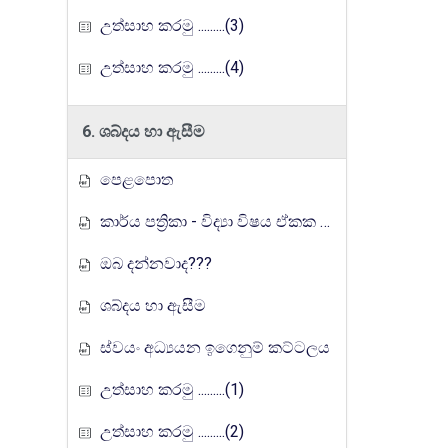
උත්සාහ කරමු .........(3)
උත්සාහ කරමු .........(4)
6. ශබ්දය හා ඇසීම
පෙළපොත
කාර්ය පත්‍රිකා - විද්‍යා විෂය ඒකක සංවර්ධන වැඩසටහන, මතුගම අධ්‍යාපන කලාපය
ඔබ දන්නවාද???
ශබ්දය හා ඇසීම
ස්වයං අධ්‍යයන ඉගෙනුම් කට්ටලය
උත්සාහ කරමු .........(1)
උත්සාහ කරමු .........(2)