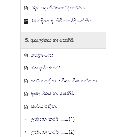
එදිනෙදා ජීවිතයේදී ශක්තිය
04 ඵදිනෙදා ජීවිතයේදී ශක්තිය
5. ආලෝකය හා පෙනීම
පෙළපොත
ඔබ දන්නවාද?
කාර්ය පත්‍රිකා - විද්‍යා විෂය ඒකක සංවර්ධන වැඩසටහන, මතුගම අධ්‍යාපන කලාපය
ආලෝකය හා පෙනීම
කාර්ය පත්‍රිකා
උත්සාහ කරමු .........(1)
උත්සාහ කරමු .........(2)