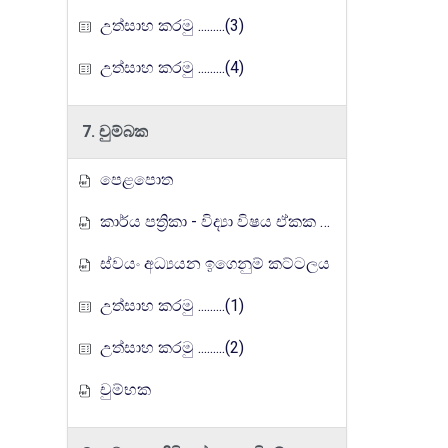
උත්සාහ කරමු .........(3)
උත්සාහ කරමු .........(4)
7. චුම්බක
පෙළපොත
කාර්ය පත්‍රිකා - විද්‍යා විෂය ඒකක සංවර්ධන වැඩසටහන, මතුගම අධ්‍යාපන කලාපය
ස්වයං අධ්‍යයන ඉගෙනුම් කට්ටලය
උත්සාහ කරමු .........(1)
උත්සාහ කරමු .........(2)
චුම්භක