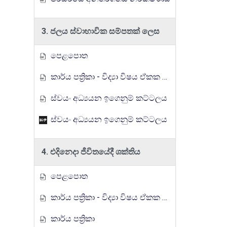
3. ජලය ස්වාභාවික සම්පතක් ලෙස
පෙළපොත
කාර්ය පත්‍රිකා - විද්‍යා විෂය ඒකක සංවර්ධන වැඩසටහන, මතුගම අධ්‍යාපන කලාපය
ස්වයං අධ්‍යයන ඉගෙනුම් කට්ටලය
ස්වයං අධ්‍යයන ඉගෙනුම් කට්ටලය
4. එදිනෙදා ජීවිතයේදී ශක්තිය
පෙළපොත
කාර්ය පත්‍රිකා - විද්‍යා විෂය ඒකක සංවර්ධන වැඩසටහන, මතුගම අධ්‍යාපන කලාපය
කාර්ය පත්‍රිකා