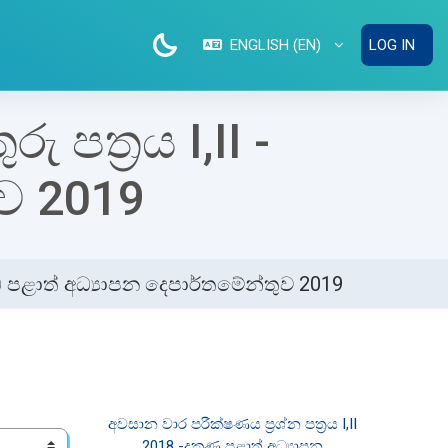
ENGLISH ‎(EN)‎
LOG IN
 පත්‍රය I,II -
ව 2019
වයඹ පළාත් අධ්‍යාපන දෙපාර්තමේන්තුව 2019
අවසාන වාර පරීක්ෂණය ප්‍රශ්න පත්‍රය I,II 
න්තුව 2019
2018 -දකුණු පළාත් අධ්‍යාපන 