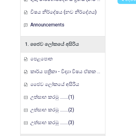
විෂය නිර්දේෂය (නව නිර්දේශය)
Announcements
1. ජෛව ලෝකයේ අසිරිය
පෙළපොත
කාර්ය පත්‍රිකා - විද්‍යා විෂය ඒකක සංවර්ධන වැඩසටහන, මතුගම අධ්‍යාපන කලාපය
ජෛව ලෝකයේ අසිරිය
උත්සාහ කරමු .........(1)
උත්සාහ කරමු .........(2)
උත්සාහ කරමු .........(3)