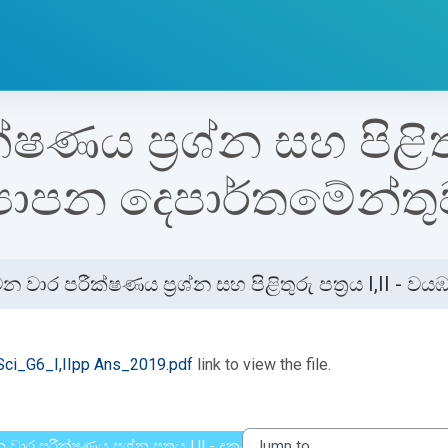
ය ප්‍රශ්න සහ පිළිතුරු
‍යාපන දෙපාර්තමේන්තු
න වාර පරීක්ෂණය ප්‍රශ්න සහ පිළිතුරු පත්‍රය I,II - 
etion requirements
ci_G6_I,IIpp Ans_2019.pdf
link to view the file.
 වාර පරීක්ෂණය ප්‍රශ්න පත්‍රය I,II - දකුණු පළාත් අධ්‍යාපන දෙපාර්තමේ