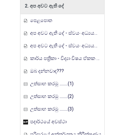
2. අප අවට ඇති දේ
පෙළපොත
අප අවට ඇති දේ - ස්වයං අධ්‍යයන ඉගෙනුම් කට්ටලය
අප අවට ඇති දේ - ස්වයං අධ්‍යයන ඉගෙනුම් කට්ටලය (පිළිතුරු)
කාර්ය පත්‍රිකා - විද්‍යා විෂය ඒකක සංවර්ධන වැඩසටහන, මතුගම අධ්‍යාපන කලාපය
ඔබ දන්නවාද???
උත්සාහ කරමු .........(1)
උත්සාහ කරමු .........(2)
උත්සාහ කරමු .........(3)
පදාර්ථයේ අවස්ථා
පරිසරයේ අන්තර්ගතය නිරීක්ෂණය