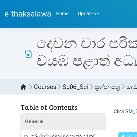
Skip to main content
e-thaksalawa
Home
Updates
දෙවන වාර පරීක්ෂණ
වයඹ පළාත් අධ්
Courses
Sg06_Sci
ප්‍රශ්න පත්‍ර
දෙව
Table of Contents
Compl
Click
SM_S
General
ගුරු මාර්ගෝපදේශ සංග්‍රහය (නව නිර්දේශය)
◀︎ දෙවන