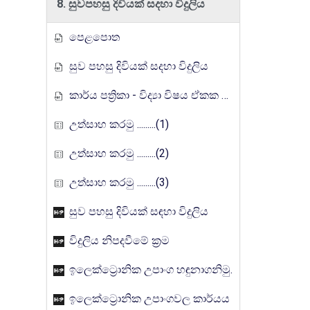
8. සුවපහසු දිවියක් සදහා විදුලිය
පෙළපොත
සුව පහසු දිවියක් සදහා විදුලිය
කාර්ය පත්‍රිකා - විද්‍යා විෂය ඒකක සංවර්ධන වැඩසටහන, මතුගම අධ්‍යාපන කලාපය
උත්සාහ කරමු .........(1)
උත්සාහ කරමු .........(2)
උත්සාහ කරමු .........(3)
සුව පහසු දිවියක් සඳහා විදුලිය
විදුලිය නිපදවීමේ ක්‍රම
ඉලෙක්ට්‍රොනික උපාංග හඳුනාගනිමු.
ඉලෙක්ට්‍රොනික උපාංගවල කාර්යය