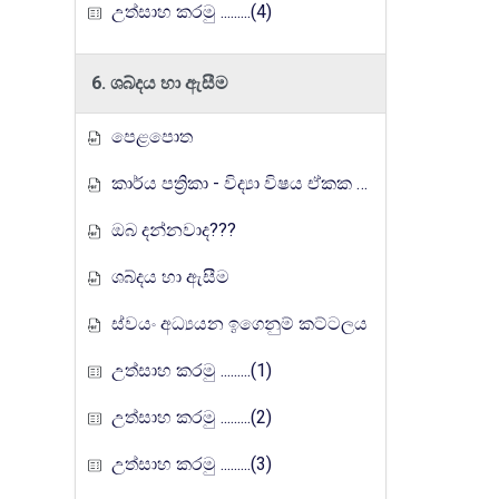
උත්සාහ කරමු .........(4)
6. ශබ්දය හා ඇසීම
පෙළපොත
කාර්ය පත්‍රිකා - විද්‍යා විෂය ඒකක සංවර්ධන වැඩසටහන, මතුගම අධ්‍යාපන කලාපය
ඔබ දන්නවාද???
ශබ්දය හා ඇසීම
ස්වයං අධ්‍යයන ඉගෙනුම් කට්ටලය
උත්සාහ කරමු .........(1)
උත්සාහ කරමු .........(2)
උත්සාහ කරමු .........(3)