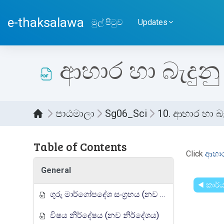
ප්‍රධාන අන්තර්ගතයට යන්න
e-thaksalawa
මුල් පිටුව
Updates
ආහාර හා බැදුනු අ
පාඨමාලා
Sg06_Sci
10. ආහාර හා බැඳ
Table of Contents
සම්පූර
Click
ආහාර 
General
◀︎ කාර්
ගුරු මාර්ගෝපදේශ සංග්‍රහය (නව නිර්දේශය)
විෂය නිර්දේෂය (නව නිර්දේශය)