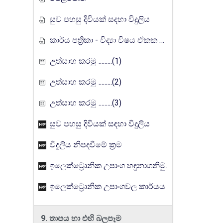
සුව පහසු දිවියක් සදහා විදුලිය
කාර්ය පත්‍රිකා - විද්‍යා විෂය ඒකක සංවර්ධන වැඩසටහන, මතුගම අධ්‍යාපන කලාපය
උත්සාහ කරමු .........(1)
උත්සාහ කරමු .........(2)
උත්සාහ කරමු .........(3)
සුව පහසු දිවියක් සඳහා විදුලිය
විදුලිය නිපදවීමේ ක්‍රම
ඉලෙක්ට්‍රොනික උපාංග හඳුනාගනිමු.
ඉලෙක්ට්‍රොනික උපාංගවල කාර්යය
9. තාපය හා එහි බලපෑම