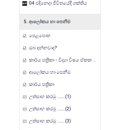
04 ඵදිනෙදා ජීවිතයේදී ශක්තිය
5. ආලෝකය හා පෙනීම
පෙළපොත
ඔබ දන්නවාද?
කාර්ය පත්‍රිකා - විද්‍යා විෂය ඒකක සංවර්ධන වැඩසටහන, මතුගම අධ්‍යාපන කලාපය
ආලෝකය හා පෙනීම
කාර්ය පත්‍රිකා
උත්සාහ කරමු .........(1)
උත්සාහ කරමු .........(2)
උත්සාහ කරමු .........(3)