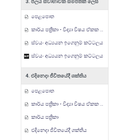
3. ජලය ස්වාභාවික සම්පතක් ලෙස
පෙළපොත
කාර්ය පත්‍රිකා - විද්‍යා විෂය ඒකක සංවර්ධන වැඩසටහන, මතුගම අධ්‍යාපන කලාපය
ස්වයං අධ්‍යයන ඉගෙනුම් කට්ටලය
ස්වයං අධ්‍යයන ඉගෙනුම් කට්ටලය
4. එදිනෙදා ජීවිතයේදී ශක්තිය
පෙළපොත
කාර්ය පත්‍රිකා - විද්‍යා විෂය ඒකක සංවර්ධන වැඩසටහන, මතුගම අධ්‍යාපන කලාපය
කාර්ය පත්‍රිකා
එදිනෙදා ජීවිතයේදී ශක්තිය