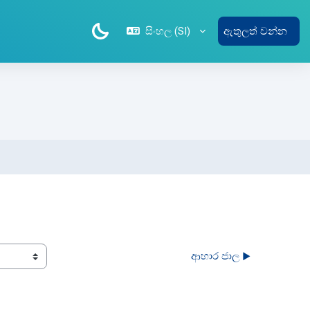
සිංහල ‎(SI)‎
ඇතුලත් වන්න
ලාපය
ආහාර ජාල ▶︎