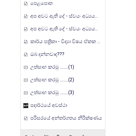
පෙළපොත
අප අවට ඇති දේ - ස්වයං අධ්‍යයන ඉගෙනුම් කට්ටලය
අප අවට ඇති දේ - ස්වයං අධ්‍යයන ඉගෙනුම් කට්ටලය (පිළිතුරු)
කාර්ය පත්‍රිකා - විද්‍යා විෂය ඒකක සංවර්ධන වැඩසටහන, මතුගම අධ්‍යාපන කලාපය
ඔබ දන්නවාද???
උත්සාහ කරමු .........(1)
උත්සාහ කරමු .........(2)
උත්සාහ කරමු .........(3)
පදාර්ථයේ අවස්ථා
පරිසරයේ අන්තර්ගතය නිරීක්ෂණය