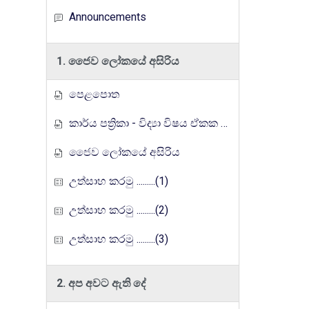
Announcements
1. ජෛව ලෝකයේ අසිරිය
පෙළපොත
කාර්ය පත්‍රිකා - විද්‍යා විෂය ඒකක සංවර්ධන වැඩසටහන, මතුගම අධ්‍යාපන කලාපය
ජෛව ලෝකයේ අසිරිය
උත්සාහ කරමු .........(1)
උත්සාහ කරමු .........(2)
උත්සාහ කරමු .........(3)
2. අප අවට ඇති දේ