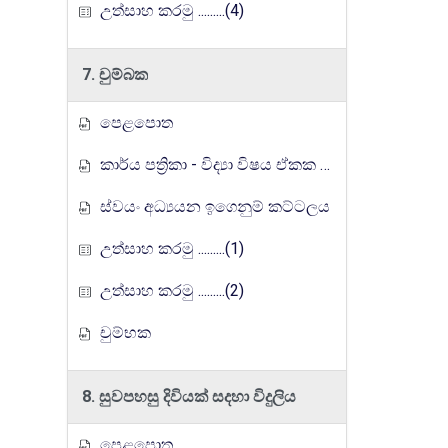
උත්සාහ කරමු .........(4)
7. චුම්බක
පෙළපොත
කාර්ය පත්‍රිකා - විද්‍යා විෂය ඒකක සංවර්ධන වැඩසටහන, මතුගම අධ්‍යාපන කලාපය
ස්වයං අධ්‍යයන ඉගෙනුම් කට්ටලය
උත්සාහ කරමු .........(1)
උත්සාහ කරමු .........(2)
චුම්භක
8. සුවපහසු දිවියක් සදහා විදුලිය
පෙළපොත