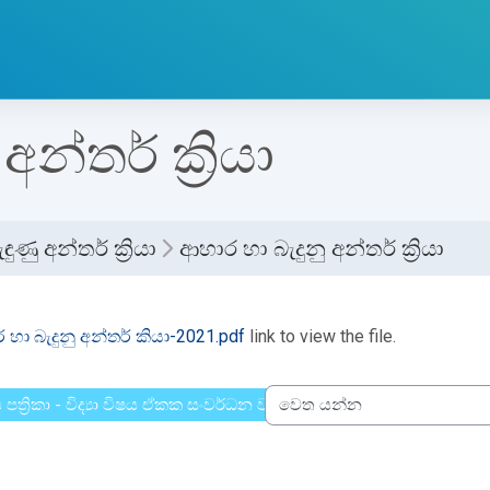
න්තර් ක්‍රියා
ුණු අන්තර් ක්‍රියා
ආහාර හා බැදුනු අන්තර් ක්‍රියා
්ණ කිරීමේ අවශ්‍යතා
හා බැදුනු අන්තර් කියා-2021.pdf
link to view the file.
ය පත්‍රිකා - විද්‍යා විෂය ඒකක සංවර්ධන වැඩසටහන, මතුගම අධ්‍යාපන ක
වෙත යන්න