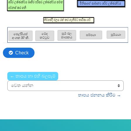
← තාපය හා එහි බලපෑම්
වෙත යන්න
තාපය ජනනය කිරීම →