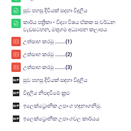
සම්පතක්
සුව පහසු දිවියක් සදහා විදුලිය
කාර්ය පත්‍රිකා - විද්‍යා විෂය ඒකක සංවර්ධන
සම්පතක්
වැඩසටහන, මතුගම අධ්‍යාපන කලාපය
පැන විසදුම
උත්සාහ කරමු .........(1)
පැන විසදුම
උත්සාහ කරමු .........(2)
පැන විසදුම
උත්සාහ කරමු .........(3)
INTERACTIVE CO
සුව පහසු දිවියක් සඳහා විදුලිය
INTERACTIVE CONTENT
විදුලිය නිපදවීමේ ක්‍රම
INTERACTI
ඉලෙක්ට්‍රොනික උපාංග හඳුනාගනිමු.
INTERACTIV
ඉලෙක්ට්‍රොනික උපාංගවල කාර්යය