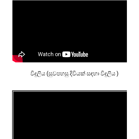
විදුලිය (සුවපහසු දිවියක් සඳහා විදුලිය )