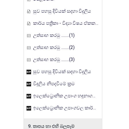
සුව පහසු දිවියක් සදහා විදුලිය
කාර්ය පත්‍රිකා - විද්‍යා විෂය ඒකක සංවර්ධන වැඩසටහන, මතුගම අධ්‍යාපන කලාපය
උත්සාහ කරමු .........(1)
උත්සාහ කරමු .........(2)
උත්සාහ කරමු .........(3)
සුව පහසු දිවියක් සඳහා විදුලිය
විදුලිය නිපදවීමේ ක්‍රම
ඉලෙක්ට්‍රොනික උපාංග හඳුනාගනිමු.
ඉලෙක්ට්‍රොනික උපාංගවල කාර්යය
9. තාපය හා එහි බලපෑම