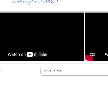
ජෛව ලෝකයේ අසිරිය
-1
l