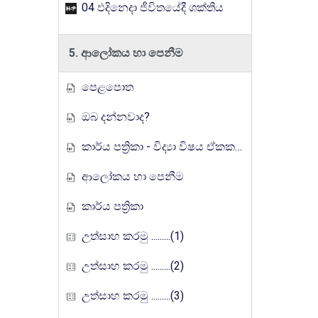
04 ඵදිනෙදා ජීවිතයේදී ශක්තිය
5. ආලෝකය හා පෙනීම
පෙළපොත
ඔබ දන්නවාද?
කාර්ය පත්‍රිකා - විද්‍යා විෂය ඒකක සංවර්ධන වැඩසටහන, මතුගම අධ්‍යාපන කලාපය
ආලෝකය හා පෙනීම
කාර්ය පත්‍රිකා
උත්සාහ කරමු .........(1)
උත්සාහ කරමු .........(2)
උත්සාහ කරමු .........(3)