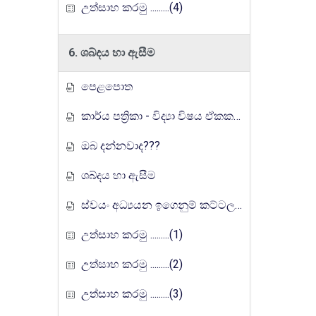
උත්සාහ කරමු .........(4)
6. ශබ්දය හා ඇසීම
පෙළපොත
කාර්ය පත්‍රිකා - විද්‍යා විෂය ඒකක සංවර්ධන වැඩසටහන, මතුගම අධ්‍යාපන කලාපය
ඔබ දන්නවාද???
ශබ්දය හා ඇසීම
ස්වයං අධ්‍යයන ඉගෙනුම් කට්ටලය
උත්සාහ කරමු .........(1)
උත්සාහ කරමු .........(2)
උත්සාහ කරමු .........(3)