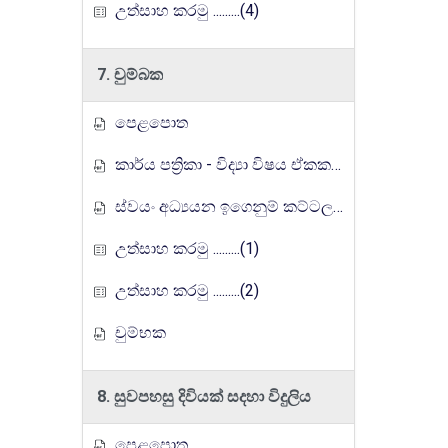
උත්සාහ කරමු .........(4)
7. චුම්බක
පෙළපොත
කාර්ය පත්‍රිකා - විද්‍යා විෂය ඒකක සංවර්ධන වැඩසටහන, මතුගම අධ්‍යාපන කලාපය
ස්වයං අධ්‍යයන ඉගෙනුම් කට්ටලය
උත්සාහ කරමු .........(1)
උත්සාහ කරමු .........(2)
චුම්භක
8. සුවපහසු දිවියක් සදහා විදුලිය
පෙළපොත