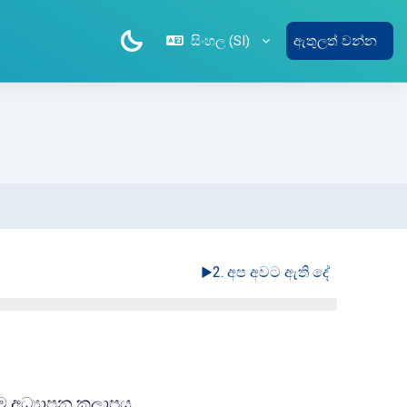
සිංහල ‎(SI)‎
ඇතුලත් වන්න
▶︎
2. අප අවට ඇති දේ
සම්පතක්
ුගම අධ්‍යාපන කලාපය