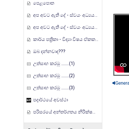
පෙළපොත
අප අවට ඇති දේ - ස්වයං අධ්‍යයන ඉගෙනුම් කට්ටලය
අප අවට ඇති දේ - ස්වයං අධ්‍යයන ඉගෙනුම් කට්ටලය (පිළිතුරු)
කාර්ය පත්‍රිකා - විද්‍යා විෂය ඒකක සංවර්ධන වැඩසටහන, මතුගම අධ්‍යාපන කලාපය
ඔබ දන්නවාද???
උත්සාහ කරමු .........(1)
උත්සාහ කරමු .........(2)
◀︎
Genera
උත්සාහ කරමු .........(3)
පදාර්ථයේ අවස්ථා
පරිසරයේ අන්තර්ගතය නිරීක්ෂණය