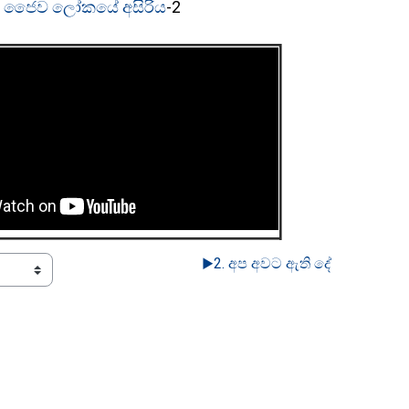
ජෛව ලෝකයේ අසිරිය
-2
▶︎
2. අප අවට ඇති දේ