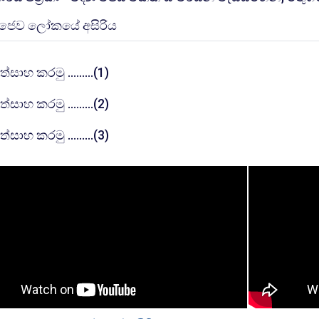
සම්පතක්
ෛව ලෝකයේ අසිරිය
පැන විසදුම
්සාහ කරමු .........(1)
පැන විසදුම
්සාහ කරමු .........(2)
පැන විසදුම
්සාහ කරමු .........(3)