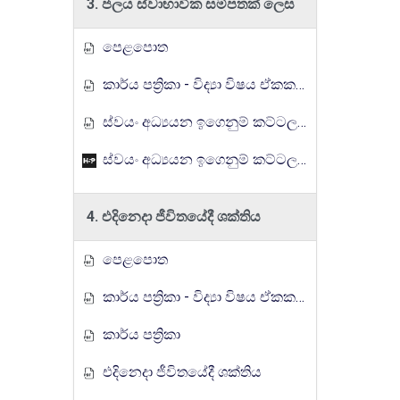
3. ජලය ස්වාභාවික සම්පතක් ලෙස
පෙළපොත
කාර්ය පත්‍රිකා - විද්‍යා විෂය ඒකක සංවර්ධන වැඩසටහන, මතුගම අධ්‍යාපන කලාපය
ස්වයං අධ්‍යයන ඉගෙනුම් කට්ටලය
ස්වයං අධ්‍යයන ඉගෙනුම් කට්ටලය
4. එදිනෙදා ජීවිතයේදී ශක්තිය
පෙළපොත
කාර්ය පත්‍රිකා - විද්‍යා විෂය ඒකක සංවර්ධන වැඩසටහන, මතුගම අධ්‍යාපන කලාපය
කාර්ය පත්‍රිකා
එදිනෙදා ජීවිතයේදී ශක්තිය