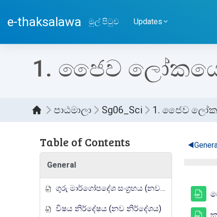
ප්‍රධාන අන්තර්ගතයට යන්න
e-thaksalawa
මුල් පිටුව
Updates
1. ජෛව ලෝකයේ 
පාඨමාලා
Sg06_Sci
1. ජෛව ලෝකය
කොට
Table of Contents
◀︎
Genera
General
ගුරු මාර්ගෝපදේශ සංග්‍රහය (නව නිර්දේශය)
ප
විෂය නිර්දේෂය (නව නිර්දේශය)
ක