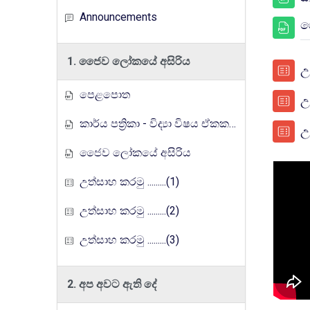
Announcements
ජ
1. ජෛව ලෝකයේ අසිරිය
උත
පෙළපොත
උත
කාර්ය පත්‍රිකා - විද්‍යා විෂය ඒකක සංවර්ධන වැඩසටහන, මතුගම අධ්‍යාපන කලාපය
උත
ජෛව ලෝකයේ අසිරිය
උත්සාහ කරමු .........(1)
උත්සාහ කරමු .........(2)
උත්සාහ කරමු .........(3)
2. අප අවට ඇති දේ