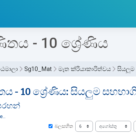
ිතය - 10 ශ්‍රේණිය
ාඨමාලා
Sg10_Mat
මෑත ක්රියාකාරිත්වය
සියලු
ය - 10 ශ්‍රේණිය: සියලුම සහභා
ෙරහන්
න්
්
...
දිනය
මාසය
සිට
බලසහිත