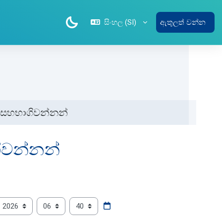
සිංහල ‎(SI)‎
ඇතුලත් වන්න
ම සහභාගිවන්නන්
ගිවන්නන්
වර්ශය
පැය
මිනිත්තු