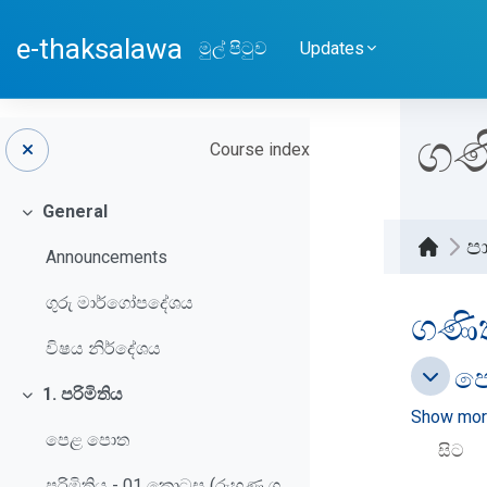
ප්‍රධාන අන්තර්ගතයට යන්න
e-thaksalawa
මුල් පිටුව
Updates
ගණ
Course index
General
බිඳ වැටීම
ප
Announcements
ගුරු මාර්ගෝපදේශය
ගණිත
විෂය නිර්දේශය
ප
පෙරහ
පෙරහන
1. පරිමිතිය
බිඳ වැටීම
Show more
පෙළ පොත
සිට
පරිමිතිය - 01 කොටස (රුහුණු ගුරුගෙදර රේඩියෝ පාඩම් මාලාව)