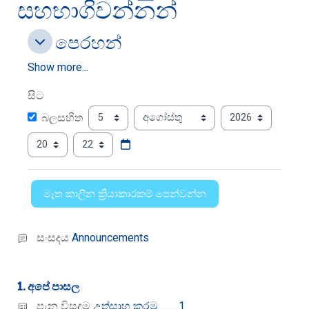
සහභාගිවන්නන්
පෙරහන්
පෙරහන්
පෙරහන්
Show more...
සිට
සිට
දිනය
මාසය
වර්ශය
බලසහිත
පැය
මිනිත්තු
සංසදය
Announcements
1. අපේ පාසල
පැන විසදුම
උත්සාහ කරමු..........1