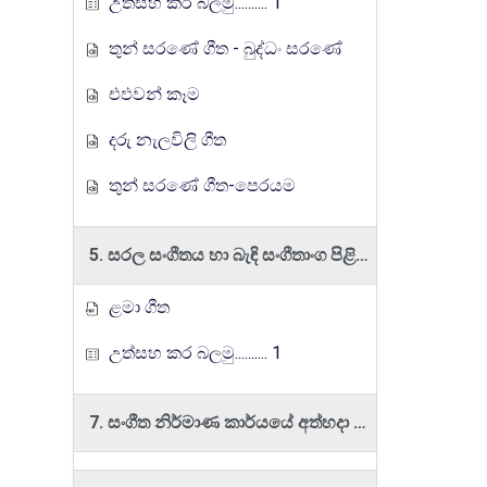
උත්සහ කර බලමු.......... 1
තුන් සරණේ ගීත - බුද්ධං සරණේ
එඵවන් කෑම
දරු නැලවිලි ගීත
තුන් සරණේ ගීත-පෙරයම
5. සරල සංගීතය හා බැඳි සංගීතාංග පිළිබඳ අත්දැකීම් ලබයි.
ළමා ගීත
උත්සහ කර බලමු.......... 1
7. සංගීත නිර්මාණ කාර්යයේ අත්හදා බැලීම් කරයි.