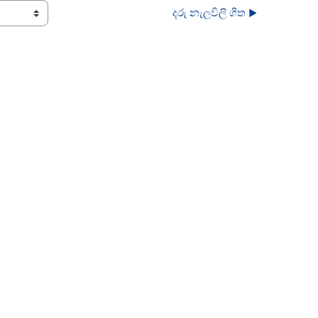
දරු නැලවිලි ගීත ▶︎