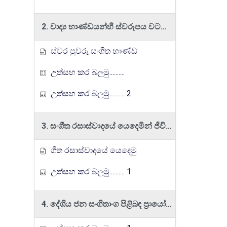
2. වාද්‍ය භාණ්ඩයන්හී ස්වරූපය වටහා ගනිමින් වාදන හැකියාව ප්‍රදර්ශනය කරයි.
ස්වර පුවරු සංගීත භාණ්ඩ
උත්සහ කර බලමු..........
උත්සහ කර බලමු.......... 2
3. සංගීත රසාස්වාදයේ යෙදෙමින් ජීවිතයේ වින්දනීය අවස්ථා හා බැඳි මානසික තත්ත්වයන් ලඟාකර ගැනීමට හුරුවෙයි.
ගීත රසාස්වාදයේ යෙදෙමු
උත්සහ කර බලමු.......... 1
4. දේශීය ජන සංගීතාංග පිළිබඳ ප්‍රායෝගික හැකියා වර්ධනය කරගනිමීන් සංස්කෘතික උරුමයන් රැකගනියි.