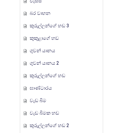
වැස්ස
බර වාහන
කුරුල්ලන්ගේ හඩ 3
කුකුළාගේ හඩ
ගුවන් යානය
ගුවන් යානය 2
කුරුල්ලන්ගේ හඩ
ඝාණ්ටාරය
වැඩ බිම
වැඩ බිමක හඩ
කුරුල්ලන්ගේ හඩ 2