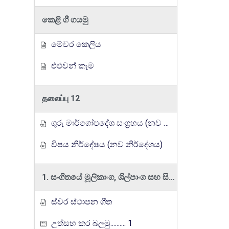
කෙළි ගී ගයමු
මේවර කෙලිය
එඵවන් කෑම
தலைப்பு 12
ගුරු මාර්ගෝපදේශ සංග්‍රහය (නව නිර්දේශය)
විෂය නිර්දේෂය (නව නිර්දේශය)
1. සංගීතයේ මූලිකාංග, ශිල්පාංග සහ සිද්ධාන්ත හඳුනාගනිමීන් ප්‍රායෝගික හැකියා ප්‍රදර්ශනය කරයි.
ස්වර ස්ථාපන ගීත
උත්සහ කර බලමු.......... 1