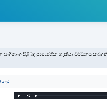
න සංගීතාංග පිළිබඳ ප්‍රායෝගික හැකියා වර්ධනය කරගන
etion requirements
් කෑම
Loaded
:
Play
Mute
0%