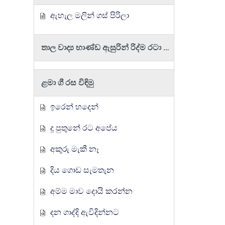
ඇහැල මලින් ගස් පිරිලා
තාල වාද්‍ය භාණ්ඩ ඇසුරින් රිද්ම රටා වයමු
ළමා ගී රස විඳිමු
ඉරෙන් හදෙන්
දූ පුතුනේ රට අපේය
අකුරු මැකී නෑ
දිය ගොඩ සැමතැන
අම්ම මාව දොයි කරන්න
දන ගාද්දි ඇවිදින්නට