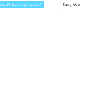
 සරණේ ගීත - බුද්ධං සරණේ
இங்கு செல்