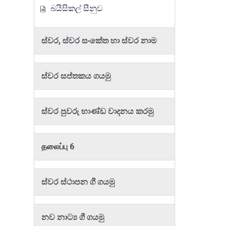
බයිසිකල් සීනුව
ස්වර, ස්වර සංකේත හා ස්වර නාම
ස්වර සප්තකය ගයමු
ස්වර පුවරු භාණ්ඩ වාදනය කරමු
தலைப்பு 6
ස්වර ස්ථාපන ගී ගයමු
නව නාට්‍ය ගී ගයමු