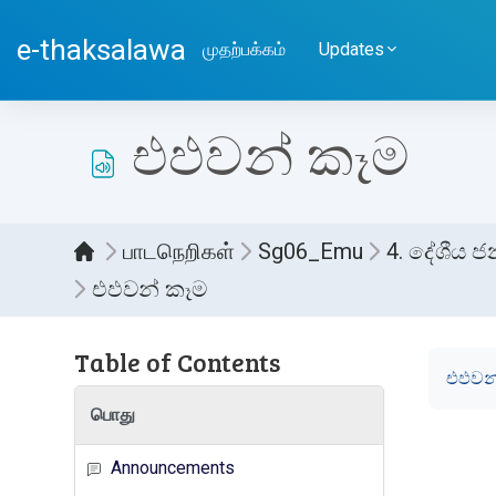
பிரதான உள்ளடக்கத்திற்கு செல்
e-thaksalawa
முதற்பக்கம்
Updates
එඵවන් කෑම
பாடநெறிகள்
Sg06_Emu
4. දේශීය ජ
එඵවන් කෑම
Table of Contents
Compl
එඵවන
பொது
Announcements