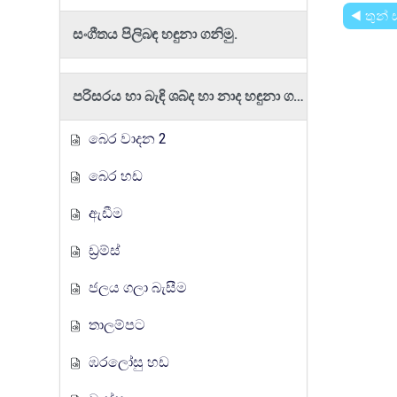
◀︎ තුන්
සංගීතය පිලිබඳ හඳුනා ගනිමු.
පරිසරය හා බැඳි ශබ්ද හා නාද හඳුනා ගනිමු
බෙර වාදන 2
බෙර හඩ
ඇඩීම
ඩ්‍රම්ස්
ජලය ගලා බැසීම
තාලම්පට
ඹරලෝසු හඩ