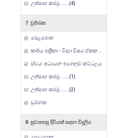
උත්සාහ කරමු .........(4)
7. චුම්බක
පෙළපොත
කාර්ය පත්‍රිකා - විද්‍යා විෂය ඒකක සංවර්ධන වැඩසටහන, මතුගම අධ්‍යාපන කලාපය
ස්වයං අධ්‍යයන ඉගෙනුම් කට්ටලය
උත්සාහ කරමු .........(1)
උත්සාහ කරමු .........(2)
චුම්භක
8. සුවපහසු දිවියක් සදහා විදුලිය
පෙළපොත