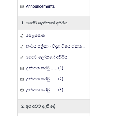
Announcements
1. ජෛව ලෝකයේ අසිරිය
පෙළපොත
කාර්ය පත්‍රිකා - විද්‍යා විෂය ඒකක සංවර්ධන වැඩසටහන, මතුගම අධ්‍යාපන කලාපය
ජෛව ලෝකයේ අසිරිය
උත්සාහ කරමු .........(1)
උත්සාහ කරමු .........(2)
උත්සාහ කරමු .........(3)
2. අප අවට ඇති දේ