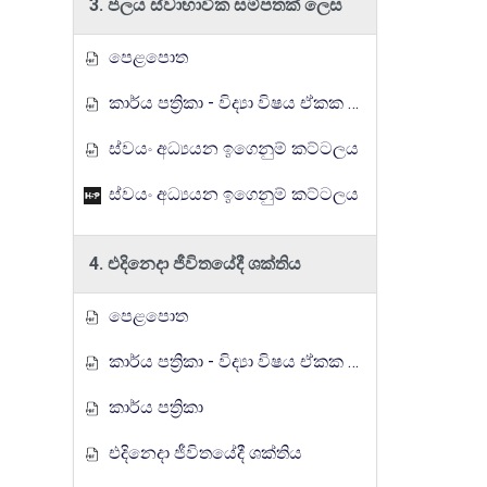
3. ජලය ස්වාභාවික සම්පතක් ලෙස
පෙළපොත
කාර්ය පත්‍රිකා - විද්‍යා විෂය ඒකක සංවර්ධන වැඩසටහන, මතුගම අධ්‍යාපන කලාපය
ස්වයං අධ්‍යයන ඉගෙනුම් කට්ටලය
ස්වයං අධ්‍යයන ඉගෙනුම් කට්ටලය
4. එදිනෙදා ජීවිතයේදී ශක්තිය
පෙළපොත
කාර්ය පත්‍රිකා - විද්‍යා විෂය ඒකක සංවර්ධන වැඩසටහන, මතුගම අධ්‍යාපන කලාපය
කාර්ය පත්‍රිකා
එදිනෙදා ජීවිතයේදී ශක්තිය