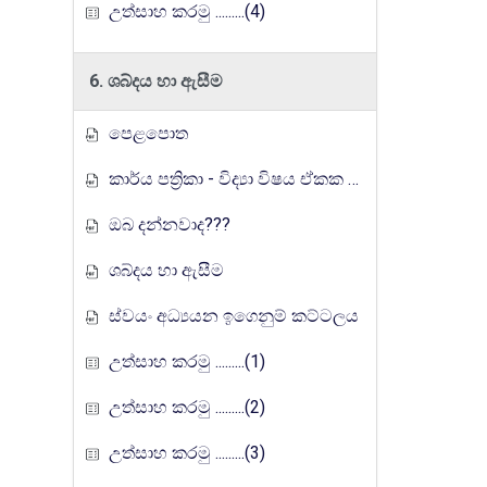
උත්සාහ කරමු .........(4)
6. ශබ්දය හා ඇසීම
පෙළපොත
කාර්ය පත්‍රිකා - විද්‍යා විෂය ඒකක සංවර්ධන වැඩසටහන, මතුගම අධ්‍යාපන කලාපය
ඔබ දන්නවාද???
ශබ්දය හා ඇසීම
ස්වයං අධ්‍යයන ඉගෙනුම් කට්ටලය
උත්සාහ කරමු .........(1)
උත්සාහ කරමු .........(2)
උත්සාහ කරමු .........(3)