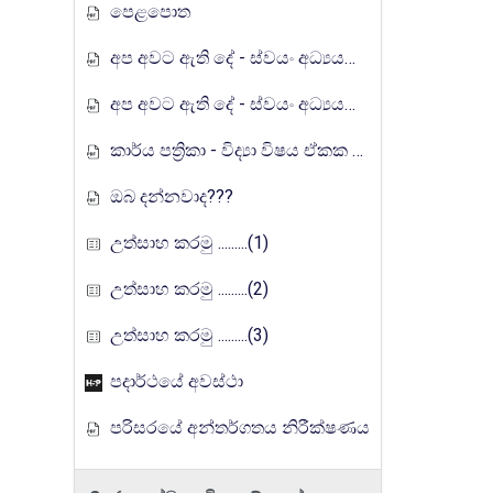
පෙළපොත
අප අවට ඇති දේ - ස්වයං අධ්‍යයන ඉගෙනුම් කට්ටලය
අප අවට ඇති දේ - ස්වයං අධ්‍යයන ඉගෙනුම් කට්ටලය (පිළිතුරු)
කාර්ය පත්‍රිකා - විද්‍යා විෂය ඒකක සංවර්ධන වැඩසටහන, මතුගම අධ්‍යාපන කලාපය
ඔබ දන්නවාද???
උත්සාහ කරමු .........(1)
උත්සාහ කරමු .........(2)
උත්සාහ කරමු .........(3)
පදාර්ථයේ අවස්ථා
පරිසරයේ අන්තර්ගතය නිරීක්ෂණය