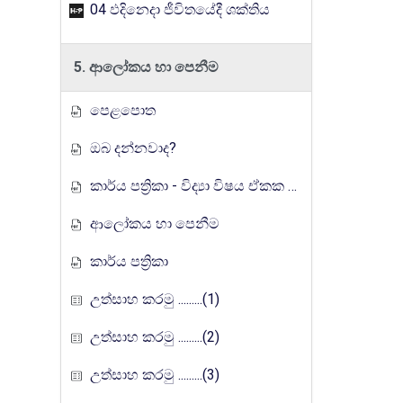
04 ඵදිනෙදා ජීවිතයේදී ශක්තිය
5. ආලෝකය හා පෙනීම
පෙළපොත
ඔබ දන්නවාද?
කාර්ය පත්‍රිකා - විද්‍යා විෂය ඒකක සංවර්ධන වැඩසටහන, මතුගම අධ්‍යාපන කලාපය
ආලෝකය හා පෙනීම
කාර්ය පත්‍රිකා
උත්සාහ කරමු .........(1)
උත්සාහ කරමු .........(2)
උත්සාහ කරමු .........(3)