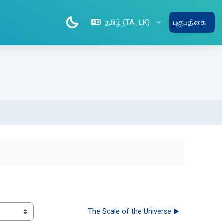
தமிழ் ‎(TA_LK)‎
புகுபதிகை
The Scale of the Universe ▶︎