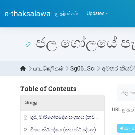
பிரதான உள்ளடக்கத்திற்கு செல்
e-thaksalawa
முதற்பக்கம்
Updates
ජල ගෝලයේ පැ
பாடநெறிகள்
Sg06_Sci
අමතර කියවීම
Table of Contents
Compl
ජල ග
பொது
URL ஐ திற
ගුරු මාර්ගෝපදේශ සංග්‍රහය (නව නිර්දේශය)
◀︎ ජල 
විෂය නිර්දේෂය (නව නිර්දේශය)