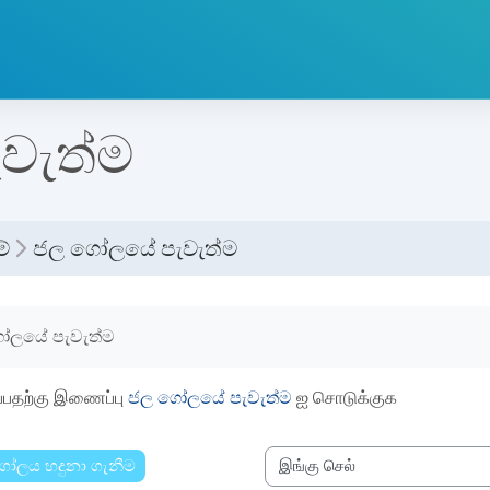
වැත්ම
්
ජල ගෝලයේ පැවැත්ම
etion requirements
ෝලයේ පැවැත්ම
ப்பதற்கு இணைப்பு
ජල ගෝලයේ පැවැත්ම
ஐ சொடுக்குக
ගෝලය හදුනා ගැනීම
இங்கு செல்