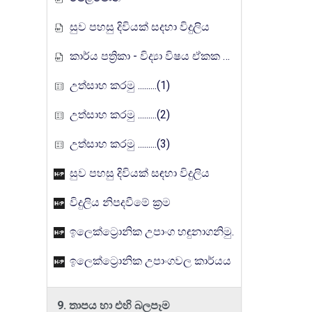
සුව පහසු දිවියක් සදහා විදුලිය
කාර්ය පත්‍රිකා - විද්‍යා විෂය ඒකක සංවර්ධන වැඩසටහන, මතුගම අධ්‍යාපන කලාපය
උත්සාහ කරමු .........(1)
උත්සාහ කරමු .........(2)
උත්සාහ කරමු .........(3)
සුව පහසු දිවියක් සඳහා විදුලිය
විදුලිය නිපදවීමේ ක්‍රම
ඉලෙක්ට්‍රොනික උපාංග හඳුනාගනිමු.
ඉලෙක්ට්‍රොනික උපාංගවල කාර්යය
9. තාපය හා එහි බලපෑම