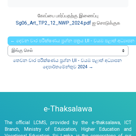
கோப்பை பார்ப்பதற்கு இணைப்பு
Sg06_Art_TP2_12_NWP_2024.pdf
ஐ சொடுக்குக
← දෙවන වාර පරීක්ෂණය ප්‍රශ්න පත්‍රය I,II - වයඹ පළාත් අධ්‍යාප
இங்கு செல்
තෙවන වාර පරීක්ෂණය ප්‍රශ්න I,II - වයඹ පළාත් අධ්‍යාපන 
දෙපාර්තමේන්තුව 2024 →
e-Thaksalawa
The official LCMS, provided by the e-thaksalawa, ICT
Branch, Ministry of Eduication, Higher Education and
Vocational Education, Sri Lanka, is the cornerstone of our