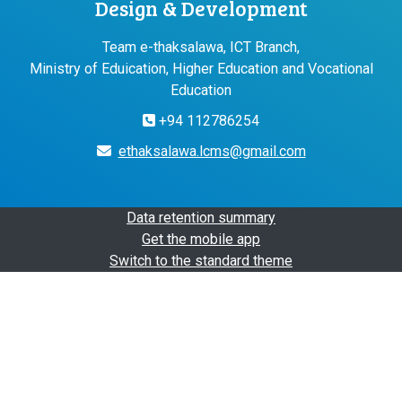
Design & Development
Team e-thaksalawa, ICT Branch,
Ministry of Eduication, Higher Education and Vocational
Education
+94 112786254
ethaksalawa.lcms@gmail.com
Data retention summary
Get the mobile app
Switch to the standard theme