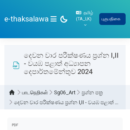
பிரதான உள்ளடக்கத்திற்கு செல்
தமிழ்
e-thaksalawa
‎(TA_LK)‎
புகுபதிகை
SIDE PANEL
දෙවන වාර පරීක්ෂණය ප්‍රශ්න I,II
- වයඹ පළාත් අධ්‍යාපන
දෙපාර්තමේන්තුව 2024
பாடநெறிகள்
Sg06_Art
ප්‍රශ්න පත්‍ර
දෙවන වාර පරීක්ෂණය ප්‍රශ්න I,II - වයඹ පළාත් අධ්‍යාපන දෙපාර්තමේන්තුව 2024
Completion requirements
PDF