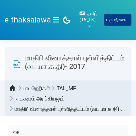
பிரதான உள்ளடக்கத்திற்கு செல்
தமிழ்
e-thaksalawa
‎(TA_LK)‎
புகுபதிகை
SIDE PANEL
மாதிரி வினாத்தாள் புள்ளித்திட்டம்
(வட.மா.க.தி)- 2017
பாடநெறிகள்
TAL_MP
நாடகமும் அரங்கியலும்
மாதிரி வினாத்தாள் புள்ளித்திட்டம் (வட.மா.க.தி)- 2017
Completion requirements
PDF