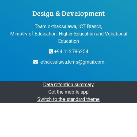
Design & Development
Team e-thaksalawa, ICT Branch,
Ministry of Eduication, Higher Education and Vocational
Education
+94 112786254
ethaksalawa.lcms@gmail.com
Data retention summary
Get the mobile app
Switch to the standard theme