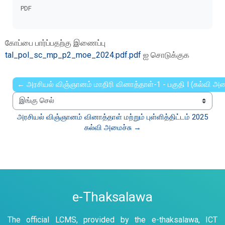
Completion requirements
PDF
கோப்பை பார்ப்பதற்கு இணைப்பு
tal_pol_sc_mp_p2_moe_2024.pdf.pdf
ஐ சொடுக்குக
← அரசியல் விஞ்ஞானம் மாதிரி வினாத்தாள்-1 - பகுதி I (கல்வி அம
இங்கு செல்
அரசியல் விஞ்ஞானம் வினாத்தாள் மற்றும் புள்ளித்திட்டம் 2025 
கல்வி அமைச்சு →
e-Thaksalawa
The official LCMS, provided by the e-thaksalawa, ICT