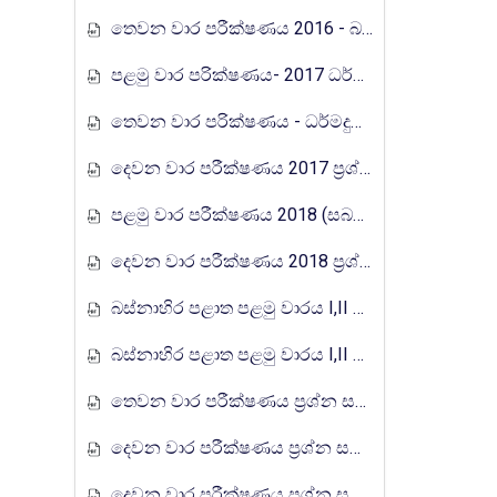
තෙවන වාර පරීක්ෂණය 2016 - බස්නාහිර පළාත
පළමු වාර පරික්ෂණය- 2017 ධර්මදුත විද්‍යාලය
තෙවන වාර පරික්ෂණය - ධර්මදුත විද්‍යාලය 2017
දෙවන වාර පරීක්ෂණය 2017 ප්‍රශ්න පත්‍රය I,II පිළියන්දල කලාපය
පළමු වාර පරීක්ෂණය 2018 (සබරගමු පළාත)
දෙවන වාර පරීක්ෂණය 2018 ප්‍රශ්න පත්‍රය I,II බස්නාහිර පළාත
බස්නාහිර පළාත පළමු වාරය I,II ප්‍රශ්න පත්‍රය 2018
බස්නාහිර පළාත පළමු වාරය I,II ප්‍රශ්න පත්‍රය 2018
තෙවන වාර පරීක්ෂණය ප්‍රශ්න සහ පිළිතුරු පත්‍රය I,II - වයඹ පළාත් අධ්‍යාපන දෙපාර්තමේන්තුව 2018
දෙවන වාර පරීක්ෂණය ප්‍රශ්න සහ පිළිතුරු පත්‍රය I,II - වයඹ පළාත් අධ්‍යාපන දෙපාර්තමේන්තුව 2018
දෙවන වාර පරීක්ෂණය ප්‍රශ්න සහ පිළිතුරු පත්‍රය I,II - දකුණු පළාත් අධ්‍යාපන දෙපාර්තමේන්තුව 2019