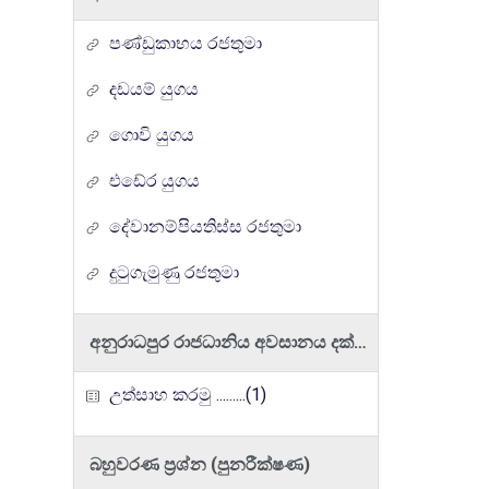
පණ්ඩුකාභය රජතුමා
දඩයම් යුගය
ගොවි යුගය
එඩේර යුගය
දේවානම්පියතිස්ස රජතුමා
දුටුගැමුණු රජතුමා
අනුරාධපුර රාජධානිය අවසානය දක්වා කෘෂිකර්මය හා වාරි කර්මාන්ත සංවර්ධනය
උත්සාහ කරමු .........(1)
බහුවරණ ප්‍රශ්න (පුනරීක්ෂණ)