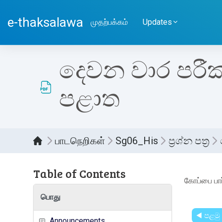
பிரதான உள்ளடக்கத்திற்கு செல்
e-thaksalawa
முதற்பக்கம்
Updates
දෙවන වාර පරීක්ෂ
පළාත
பாடநெறிகள்
Sg06_His
ප්‍රශ්න පත්‍ර
Table of Contents
Compl
கோப்பை பார
பொது
◀︎ පළම
Announcements