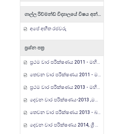
ගාල්ල රිච්මන්ඩ් විද්‍යාලයේ විෂය අන්තර්ගතයන්
අපේ අභීත රජවරු
ප්‍රශ්න පත්‍ර
ප්‍රථම වාර පරීක්ෂණය 2011 - මහින්ද රාජපක්ෂ විද්‍යාලය
තෙවන වාර පරීක්ෂණය 2011 - මහින්ද රාජපක්ෂ විද්‍යාලය
ප්‍රථම වාර පරීක්ෂණය 2013 - මහින්ද රාජපක්ෂ විද්‍යාලය
දෙවන වාර පරීක්ෂණය-2013 ,මහින්ද රාජපක්ෂ විද්‍යාලය.පිටිපන
තෙවන වාර පරීක්ෂණය 2013 - බස්නාහිර පළාත
දෙවන වාර පරීක්ෂණය 2014, ශ්‍රී ජයවර්ධනපුර අධ්‍යාපන කලාපය