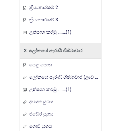
ක්‍රියාකාරකම් 2
ක්‍රියාකාරකම් 3
උත්සාහ කරමු .........(1)
3. ලෝකයේ පැරණි ශිෂ්ටාචාර
පෙළ පොත
ලෝකයේ පැරණි ශිෂ්ඨාචාර (ඌව ගුරුගෙදර රේඩියෝ පාඩම් මාලාව)
උත්සාහ කරමු .........(1)
දඩයම් යුගය
එඬේර යුගය
ගොවි යුගය