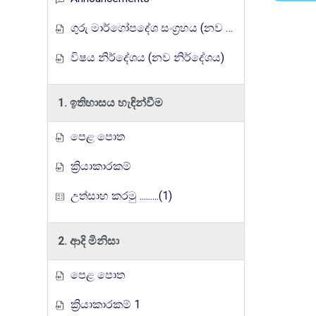
ගුරු මාර්ගෝපදේශ සංග්‍රහය (නව නිර්දේශය)
විෂය නිර්දේශය (නව නිර්දේශය)
1. ඉතිහාසය හැඳින්වීම
පෙළ පොත
ක්‍රියාකාරකම්
උත්සාහ කරමු .........(1)
2. ආදි මිනිසා
පෙළ පොත
ක්‍රියාකාරකම් 1