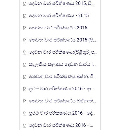
දෙවන වාර පරීක්ෂණය 2015, ඩී.එස්.සේනානායක විද්‍යාලය, කොළඔ
දෙවන වාර පරීක්ෂණය - 2015
තෙවන වාර පරීක්ෂණය 2015
තෙවන වාර පරීක්ෂණය 2015 (පිළිතුරු)
දෙවන වාර පරීක්ෂණය(පිළිතුරු පත්‍ර) - 2015
කැලණිය කලාපය දෙවන වාරය I,II ප්‍රශ්න පත්‍ර 2015
තෙවන වාර පරීක්ෂණය බස්නාහිර පළාත 2015
ප්‍රථම වාර පරීක්ෂණය 2016 - ආනන්ද විද්‍යාලය, කොළඹ 10
තෙවන වාර පරීක්ෂණය බස්නාහිර පළාත (පිළිතුරු පත්‍ර) 2015
ප්‍රථම වාර පරීක්ෂණය 2016 - දේවි බාලිකා විද්‍යාලය, කොළඹ
දෙවන වාර පරීක්ෂණය 2016 - දේවි බාලිකා විද්‍යාලය, කොළඹ