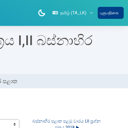
தமிழ் ‎(TA_LK)‎
புகுபதிகை
රය I,II බස්නාහිර
ිර පළාත
බස්නාහිර පළාත පළමු වාරය I,II ප්‍රශ්න 
පත්‍රය 2018 ▶︎