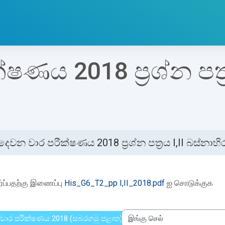
ණය 2018 ප්‍රශ්න පත්‍
දෙවන වාර පරීක්ෂණය 2018 ප්‍රශ්න පත්‍රය I,II බස්නාහ
etion requirements
்ப்பதற்கு இணைப்பு
His_G6_T2_pp I,II_2018.pdf
ஐ சொடுக்குக
ු වාර පරීක්ෂණය 2018 (සබරගමු පළාත)
இங்கு செல்