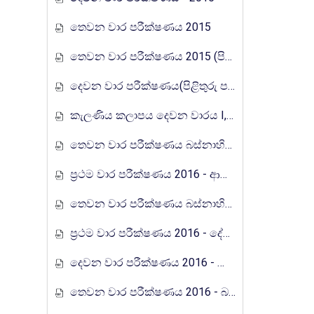
තෙවන වාර පරීක්ෂණය 2015
තෙවන වාර පරීක්ෂණය 2015 (පිළිතුරු)
දෙවන වාර පරීක්ෂණය(පිළිතුරු පත්‍ර) - 2015
කැලණිය කලාපය දෙවන වාරය I,II ප්‍රශ්න පත්‍ර 2015
තෙවන වාර පරීක්ෂණය බස්නාහිර පළාත 2015
ප්‍රථම වාර පරීක්ෂණය 2016 - ආනන්ද විද්‍යාලය, කොළඹ 10
තෙවන වාර පරීක්ෂණය බස්නාහිර පළාත (පිළිතුරු පත්‍ර) 2015
ප්‍රථම වාර පරීක්ෂණය 2016 - දේවි බාලිකා විද්‍යාලය, කොළඹ
දෙවන වාර පරීක්ෂණය 2016 - දේවි බාලිකා විද්‍යාලය, කොළඹ
තෙවන වාර පරීක්ෂණය 2016 - බස්නාහිර පළාත