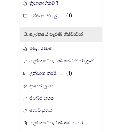
ක්‍රියාකාරකම් 3
උත්සාහ කරමු .........(1)
3. ලෝකයේ පැරණි ශිෂ්ටාචාර
පෙළ පොත
ලෝකයේ පැරණි ශිෂ්ඨාචාර (ඌව ගුරුගෙදර රේඩියෝ පාඩම් මාලාව)
උත්සාහ කරමු .........(1)
දඩයම් යුගය
එඬේර යුගය
ගොවි යුගය
ලෝකයේ පැරණි ශිෂ්ටාචාර