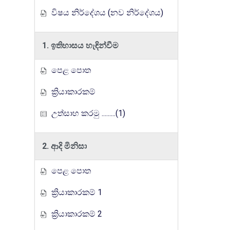
විෂය නිර්දේශය (නව නිර්දේශය)
1. ඉතිහාසය හැඳින්වීම
පෙළ පොත
ක්‍රියාකාරකම්
උත්සාහ කරමු .........(1)
2. ආදි මිනිසා
පෙළ පොත
ක්‍රියාකාරකම් 1
ක්‍රියාකාරකම් 2