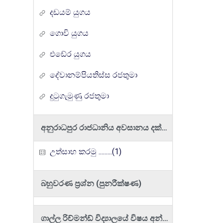
දඩයම් යුගය
ගොවි යුගය
එඩේර යුගය
දේවානම්පියතිස්ස රජතුමා
දුටුගැමුණු රජතුමා
අනුරාධපුර රාජධානිය අවසානය දක්වා කෘෂිකර්මය හා වාරි කර්මාන්ත සංවර්ධනය
උත්සාහ කරමු .........(1)
බහුවරණ ප්‍රශ්න (පුනරීක්ෂණ)
ගාල්ල රිච්මන්ඩ් විද්‍යාලයේ විෂය අන්තර්ගතයන්