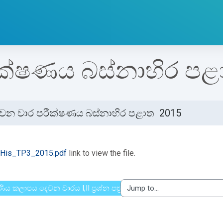
ක්ෂණය බස්නාහිර පළ
වන වාර පරීක්ෂණය බස්නාහිර පළාත 2015
etion requirements
His_TP3_2015.pdf
link to view the file.
ිය කලාපය දෙවන වාරය I,II ප්‍රශ්න පත්‍ර 2015
Jump to...