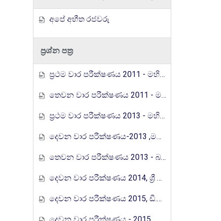
අපේ අභීත රජවරු
ප්‍රශ්න පත්‍ර
ප්‍රථම වාර පරීක්ෂණය 2011 - මහින්ද රාජපක්ෂ විද්‍යාලය
තෙවන වාර පරීක්ෂණය 2011 - මහින්ද රාජපක්ෂ විද්‍යාලය
ප්‍රථම වාර පරීක්ෂණය 2013 - මහින්ද රාජපක්ෂ විද්‍යාලය
දෙවන වාර පරීක්ෂණය-2013 ,මහින්ද රාජපක්ෂ විද්‍යාලය.පිටිපන
තෙවන වාර පරීක්ෂණය 2013 - බස්නාහිර පළාත
දෙවන වාර පරීක්ෂණය 2014, ශ්‍රී ජයවර්ධනපුර අධ්‍යාපන කලාපය
දෙවන වාර පරීක්ෂණය 2015, ඩී.එස්.සේනානායක විද්‍යාලය, කොළඔ
දෙවන වාර පරීක්ෂණය - 2015