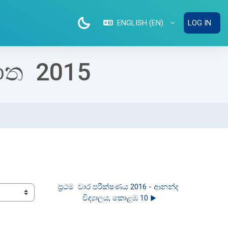
ENGLISH ‎(EN)‎
LOG IN
ාත 2015
ප්‍රථම  වාර පරීක්ෂණය 2016 - ආනන්ද 
විද්‍යාලය, කොළඹ 10 ▶︎