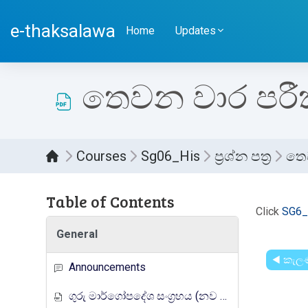
Skip to main content
e-thaksalawa
Home
Updates
තෙවන වාර පරී
Courses
Sg06_His
ප්‍රශ්න පත්‍ර
තෙ
Table of Contents
Compl
Click
SG6_
General
◀︎ කැලණ
Announcements
ගුරු මාර්ගෝපදේශ සංග්‍රහය (නව නිර්දේශය)