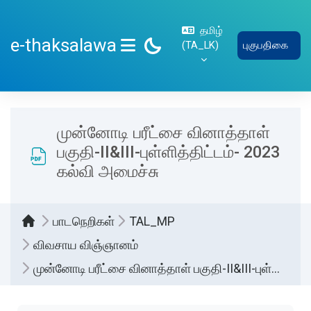
பிரதான உள்ளடக்கத்திற்கு செல்
தமிழ்
e-thaksalawa
‎(TA_LK)‎
புகுபதிகை
SIDE PANEL
முன்னோடி பரீட்சை வினாத்தாள்
பகுதி-II&III-புள்ளித்திட்டம்- 2023
கல்வி அமைச்சு
பாடநெறிகள்
TAL_MP
விவசாய விஞ்ஞானம்
முன்னோடி பரீட்சை வினாத்தாள் பகுதி-II&III-புள்ளித்திட்டம்- 2023 கல்வி அமைச்சு