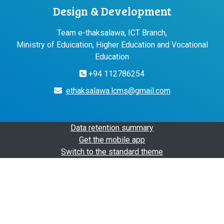
Design & Development
Team e-thaksalawa, ICT Branch,
Ministry of Eduication, Higher Education and Vocational
Education
+94 112786254
ethaksalawa.lcms@gmail.com
Data retention summary
Get the mobile app
Switch to the standard theme