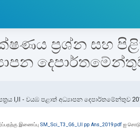
ණය ප්‍රශ්න සහ පිළිතුරු
‍යාපන දෙපාර්තමේන්තු
ත්‍රය I,II - වයඹ පළාත් අධ්‍යාපන දෙපාර්තමේන්තුව 2
etion requirements
்ப்பதற்கு இணைப்பு
SM_Sci_T3_G6_I,II pp Ans_2019.pdf
ஐ சொடு