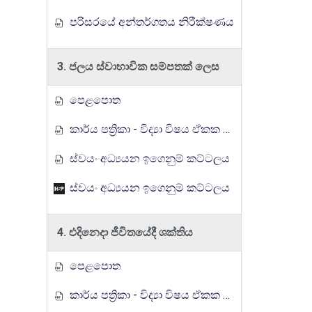
පරිසරයේ අන්තර්ගතය නිරීක්ෂණය
3. ජලය ස්වාභාවික සම්පතක් ලෙස
පෙළපොත
කාර්ය පත්‍රිකා - විද්‍යා විෂය ඒකක සංවර්ධන වැඩසටහන, මතුගම අධ්‍යාපන කලාපය
ස්වයං අධ්‍යයන ඉගෙනුම් කට්ටලය
ස්වයං අධ්‍යයන ඉගෙනුම් කට්ටලය
4. එදිනෙදා ජීවිතයේදී ශක්තිය
පෙළපොත
කාර්ය පත්‍රිකා - විද්‍යා විෂය ඒකක සංවර්ධන වැඩසටහන, මතුගම අධ්‍යාපන කලාපය