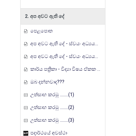
2. අප අවට ඇති දේ
පෙළපොත
අප අවට ඇති දේ - ස්වයං අධ්‍යයන ඉගෙනුම් කට්ටලය
අප අවට ඇති දේ - ස්වයං අධ්‍යයන ඉගෙනුම් කට්ටලය (පිළිතුරු)
කාර්ය පත්‍රිකා - විද්‍යා විෂය ඒකක සංවර්ධන වැඩසටහන, මතුගම අධ්‍යාපන කලාපය
ඔබ දන්නවාද???
උත්සාහ කරමු .........(1)
උත්සාහ කරමු .........(2)
උත්සාහ කරමු .........(3)
පදාර්ථයේ අවස්ථා