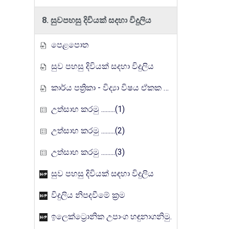
8. සුවපහසු දිවියක් සදහා විදුලිය
පෙළපොත
සුව පහසු දිවියක් සදහා විදුලිය
කාර්ය පත්‍රිකා - විද්‍යා විෂය ඒකක සංවර්ධන වැඩසටහන, මතුගම අධ්‍යාපන කලාපය
උත්සාහ කරමු .........(1)
උත්සාහ කරමු .........(2)
උත්සාහ කරමු .........(3)
සුව පහසු දිවියක් සඳහා විදුලිය
විදුලිය නිපදවීමේ ක්‍රම
ඉලෙක්ට්‍රොනික උපාංග හඳුනාගනිමු.