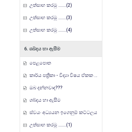
උත්සාහ කරමු .........(2)
උත්සාහ කරමු .........(3)
උත්සාහ කරමු .........(4)
6. ශබ්දය හා ඇසීම
පෙළපොත
කාර්ය පත්‍රිකා - විද්‍යා විෂය ඒකක සංවර්ධන වැඩසටහන, මතුගම අධ්‍යාපන කලාපය
ඔබ දන්නවාද???
ශබ්දය හා ඇසීම
ස්වයං අධ්‍යයන ඉගෙනුම් කට්ටලය
උත්සාහ කරමු .........(1)