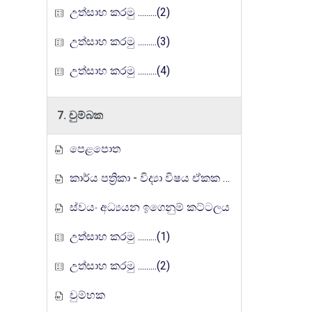
උත්සාහ කරමු .........(2)
උත්සාහ කරමු .........(3)
උත්සාහ කරමු .........(4)
7. චුම්බක
පෙළපොත
කාර්ය පත්‍රිකා - විද්‍යා විෂය ඒකක සංවර්ධන වැඩසටහන, මතුගම අධ්‍යාපන කලාපය
ස්වයං අධ්‍යයන ඉගෙනුම් කට්ටලය
උත්සාහ කරමු .........(1)
උත්සාහ කරමු .........(2)
චුම්භක