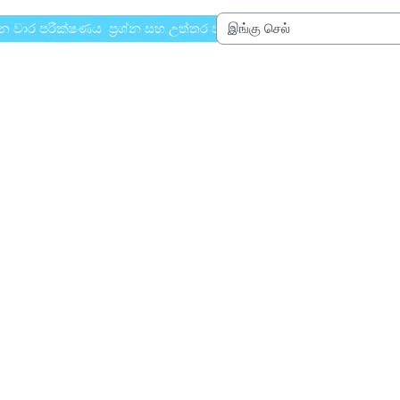
 වාර පරීක්ෂණය ප්‍රශ්න සහ උත්තර පත්‍රය I,II -මධ්‍යම පළාත් අධ්‍යාප
இங்கு செல்