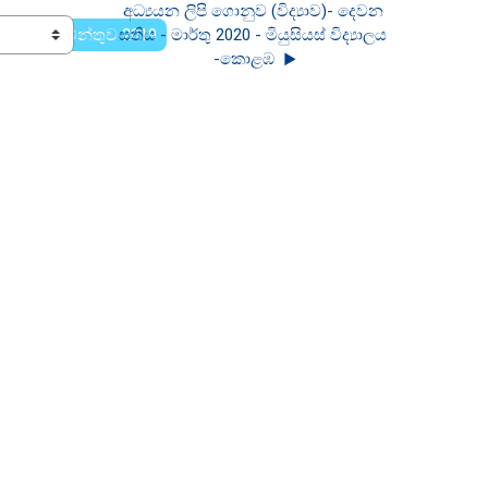
අධ්‍යයන ලිපි ගොනුව (විද්‍යාව)- දෙවන 
න දෙපාර්තමේන්තුව 2019
සතිය - මාර්තු 2020 - මියුසියස් විද්‍යාලය 
-කොළඹ  ▶︎