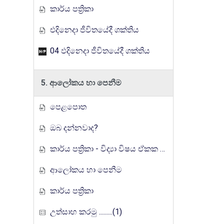
කාර්ය පත්‍රිකා
එදිනෙදා ජීවිතයේදී ශක්තිය
04 ඵදිනෙදා ජීවිතයේදී ශක්තිය
5. ආලෝකය හා පෙනීම
පෙළපොත
ඔබ දන්නවාද?
කාර්ය පත්‍රිකා - විද්‍යා විෂය ඒකක සංවර්ධන වැඩසටහන, මතුගම අධ්‍යාපන කලාපය
ආලෝකය හා පෙනීම
කාර්ය පත්‍රිකා
උත්සාහ කරමු .........(1)