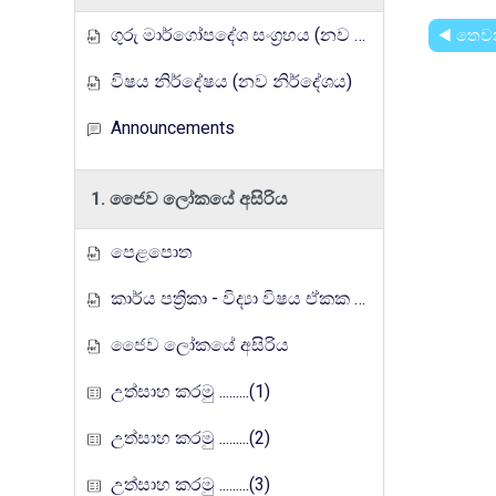
ගුරු මාර්ගෝපදේශ සංග්‍රහය (නව නිර්දේශය)
◀︎ තෙවන
විෂය නිර්දේෂය (නව නිර්දේශය)
Announcements
1. ජෛව ලෝකයේ අසිරිය
පෙළපොත
කාර්ය පත්‍රිකා - විද්‍යා විෂය ඒකක සංවර්ධන වැඩසටහන, මතුගම අධ්‍යාපන කලාපය
ජෛව ලෝකයේ අසිරිය
උත්සාහ කරමු .........(1)
උත්සාහ කරමු .........(2)
උත්සාහ කරමු .........(3)