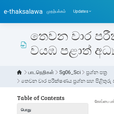
பிரதான உள்ளடக்கத்திற்கு செல்
e-thaksalawa
முதற்பக்கம்
Updates
තෙවන වාර පරීක්ෂ
වයඹ පළාත් අධ්
பாடநெறிகள்
Sg06_Sci
ප්‍රශ්න පත්‍ර
තෙවන වාර පරීක්ෂණය ප්‍රශ්න සහ පිළිතුරු ප
Table of Contents
Compl
கோப்பை பார
பொது