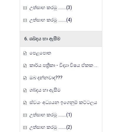
උත්සාහ කරමු .........(3)
උත්සාහ කරමු .........(4)
6. ශබ්දය හා ඇසීම
පෙළපොත
කාර්ය පත්‍රිකා - විද්‍යා විෂය ඒකක සංවර්ධන වැඩසටහන, මතුගම අධ්‍යාපන කලාපය
ඔබ දන්නවාද???
ශබ්දය හා ඇසීම
ස්වයං අධ්‍යයන ඉගෙනුම් කට්ටලය
උත්සාහ කරමු .........(1)
උත්සාහ කරමු .........(2)