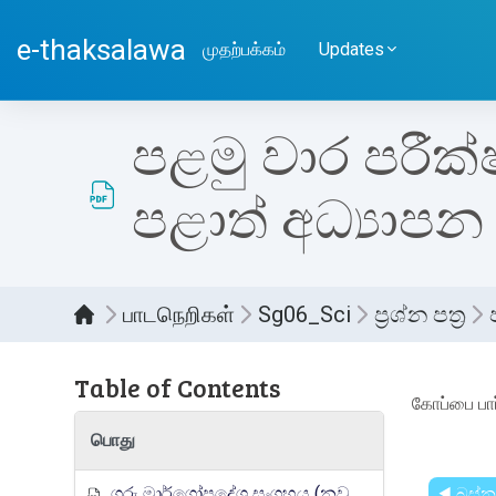
பிரதான உள்ளடக்கத்திற்கு செல்
e-thaksalawa
முதற்பக்கம்
Updates
පළමු වාර පරීක්ෂ
පළාත් අධ්‍යාප
பாடநெறிகள்
Sg06_Sci
ප්‍රශ්න පත්‍ර
Table of Contents
Compl
கோப்பை பார
பொது
ගුරු මාර්ගෝපදේශ සංග්‍රහය (නව නිර්දේශය)
◀︎ බස්නා