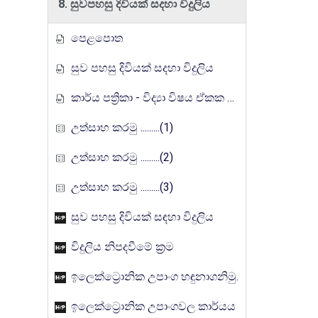
8. සුවපහසු දිවියක් සදහා විදුලිය
පෙළපොත
සුව පහසු දිවියක් සදහා විදුලිය
කාර්ය පත්‍රිකා - විද්‍යා විෂය ඒකක සංවර්ධන වැඩසටහන, මතුගම අධ්‍යාපන කලාපය
උත්සාහ කරමු .........(1)
උත්සාහ කරමු .........(2)
උත්සාහ කරමු .........(3)
සුව පහසු දිවියක් සඳහා විදුලිය
විදුලිය නිපදවීමේ ක්‍රම
ඉලෙක්ට්‍රොනික උපාංග හඳුනාගනිමු.
ඉලෙක්ට්‍රොනික උපාංගවල කාර්යය