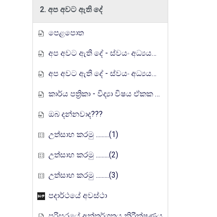
2. අප අවට ඇති දේ
පෙළපොත
අප අවට ඇති දේ - ස්වයං අධ්‍යයන ඉගෙනුම් කට්ටලය
අප අවට ඇති දේ - ස්වයං අධ්‍යයන ඉගෙනුම් කට්ටලය (පිළිතුරු)
කාර්ය පත්‍රිකා - විද්‍යා විෂය ඒකක සංවර්ධන වැඩසටහන, මතුගම අධ්‍යාපන කලාපය
ඔබ දන්නවාද???
උත්සාහ කරමු .........(1)
උත්සාහ කරමු .........(2)
උත්සාහ කරමු .........(3)
පදාර්ථයේ අවස්ථා
පරිසරයේ අන්තර්ගතය නිරීක්ෂණය