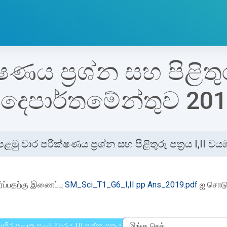
ණය ප්‍රශ්න සහ පිළිතුරු
න දෙපාර්තමේන්තුව 20
පළමු වාර පරීක්ෂණය ප්‍රශ්න සහ පිළිතුරු පත්‍රය I,II
etion requirements
்ப்பதற்கு இணைப்பு
SM_Sci_T1_G6_I,II pp Ans_2019.pdf
ஐ சொடு
හිර පළාත පළමු වාරය I,II ප්‍රශ්න පත්‍රය 2018