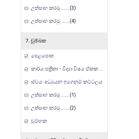
උත්සාහ කරමු .........(3)
උත්සාහ කරමු .........(4)
7. චුම්බක
පෙළපොත
කාර්ය පත්‍රිකා - විද්‍යා විෂය ඒකක සංවර්ධන වැඩසටහන, මතුගම අධ්‍යාපන කලාපය
ස්වයං අධ්‍යයන ඉගෙනුම් කට්ටලය
උත්සාහ කරමු .........(1)
උත්සාහ කරමු .........(2)
චුම්භක