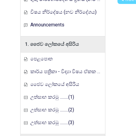
විෂය නිර්දේෂය (නව නිර්දේශය)
Announcements
1. ජෛව ලෝකයේ අසිරිය
පෙළපොත
කාර්ය පත්‍රිකා - විද්‍යා විෂය ඒකක සංවර්ධන වැඩසටහන, මතුගම අධ්‍යාපන කලාපය
ජෛව ලෝකයේ අසිරිය
උත්සාහ කරමු .........(1)
උත්සාහ කරමු .........(2)
උත්සාහ කරමු .........(3)