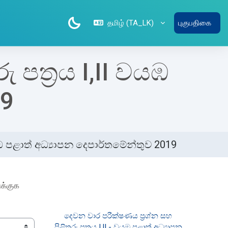
தமிழ் ‎(TA_LK)‎
புகுபதிகை
 පත්‍රය I,II වයඹ
19
 වයඹ පළාත් අධ්‍යාපන දෙපාර්තමේන්තුව 2019
க்குக
දෙවන වාර පරීක්ෂණය ප්‍රශ්න සහ 
පිළිතුරු පත්‍රය I,II - වයඹ පළාත් අධ්‍යාපන 