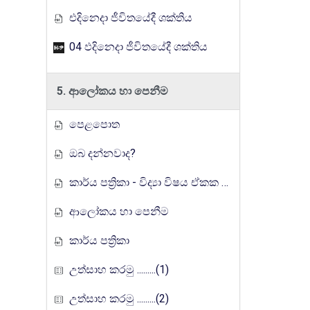
එදිනෙදා ජීවිතයේදී ශක්තිය
04 ඵදිනෙදා ජීවිතයේදී ශක්තිය
5. ආලෝකය හා පෙනීම
පෙළපොත
ඔබ දන්නවාද?
කාර්ය පත්‍රිකා - විද්‍යා විෂය ඒකක සංවර්ධන වැඩසටහන, මතුගම අධ්‍යාපන කලාපය
ආලෝකය හා පෙනීම
කාර්ය පත්‍රිකා
උත්සාහ කරමු .........(1)
උත්සාහ කරමු .........(2)