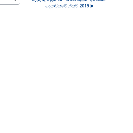
දෙපාර්තමේන්තුව 2018 ▶︎