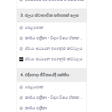
3. ජලය ස්වාභාවික සම්පතක් ලෙස
පෙළපොත
කාර්ය පත්‍රිකා - විද්‍යා විෂය ඒකක සංවර්ධන වැඩසටහන, මතුගම අධ්‍යාපන කලාපය
ස්වයං අධ්‍යයන ඉගෙනුම් කට්ටලය
ස්වයං අධ්‍යයන ඉගෙනුම් කට්ටලය
4. එදිනෙදා ජීවිතයේදී ශක්තිය
පෙළපොත
කාර්ය පත්‍රිකා - විද්‍යා විෂය ඒකක සංවර්ධන වැඩසටහන, මතුගම අධ්‍යාපන කලාපය
කාර්ය පත්‍රිකා