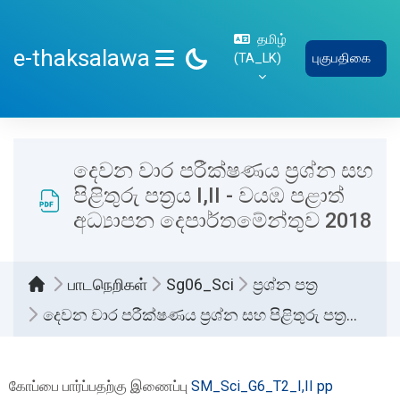
பிரதான உள்ளடக்கத்திற்கு செல்
தமிழ்
e-thaksalawa
‎(TA_LK)‎
புகுபதிகை
SIDE PANEL
දෙවන වාර පරීක්ෂණය ප්‍රශ්න සහ
පිළිතුරු පත්‍රය I,II - වයඹ පළාත්
අධ්‍යාපන දෙපාර්තමේන්තුව 2018
பாடநெறிகள்
Sg06_Sci
ප්‍රශ්න පත්‍ර
දෙවන වාර පරීක්ෂණය ප්‍රශ්න සහ පිළිතුරු පත්‍රය I,II - වයඹ පළාත් අධ්‍යාපන දෙපාර්තමේන්තුව 2018
Completion requirements
கோப்பை பார்ப்பதற்கு இணைப்பு
SM_Sci_G6_T2_I,II pp