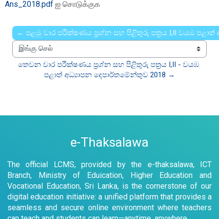
Ans_2018.pdf
ஐ சொடுக்குக
← පළමු වාර පරීක්ෂණය ප්‍රශ්න සහ පිළිතුරු පත්‍රය I,II වයඹ පළාත
இங்கு செல்
තෙවන වාර පරීක්ෂණය ප්‍රශ්න සහ පිළිතුරු පත්‍රය I,II - වයඹ 
පළාත් අධ්‍යාපන දෙපාර්තමේන්තුව 2018 →
e-Thaksalawa
The official LCMS, provided by the e-thaksalawa, ICT
Branch, Ministry of Eduication, Higher Education and
Vocational Education, Sri Lanka, is the cornerstone of our
digital education initiative: a unified platform that provides a
seamless and secure online environment where teachers
can teach and students can learn—anytime, anywhere.