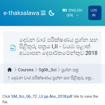
Skip to main content
ENGLISH
LOG
e-thaksalawa
‎(EN)‎
IN
SIDE PANEL
දෙවන වාර පරීක්ෂණය ප්‍රශ්න සහ
පිළිතුරු පත්‍රය I,II - වයඹ පළාත්
අධ්‍යාපන දෙපාර්තමේන්තුව 2018
Courses
Sg06_Sci
ප්‍රශ්න පත්‍ර
දෙවන වාර පරීක්ෂණය ප්‍රශ්න සහ පිළිතුරු පත්‍රය I,II - වයඹ පළාත් අධ්‍යාපන දෙපාර්තමේන්තුව 2018
Completion requirements
Click
SM_Sci_G6_T2_I,II pp Ans_2018.pdf
link to view the
file.