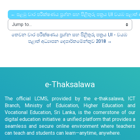
← පළමු වාර පරීක්ෂණය ප්‍රශ්න සහ පිළිතුරු පත්‍රය I,II වයඹ පළාත
Jump to...
තෙවන වාර පරීක්ෂණය ප්‍රශ්න සහ පිළිතුරු පත්‍රය I,II - වයඹ 
පළාත් අධ්‍යාපන දෙපාර්තමේන්තුව 2018 →
e-Thaksalawa
The official LCMS, provided by the e-thaksalawa, ICT
Branch, Ministry of Eduication, Higher Education and
Vocational Education, Sri Lanka, is the cornerstone of our
digital education initiative: a unified platform that provides a
seamless and secure online environment where teachers
can teach and students can learn—anytime, anywhere.